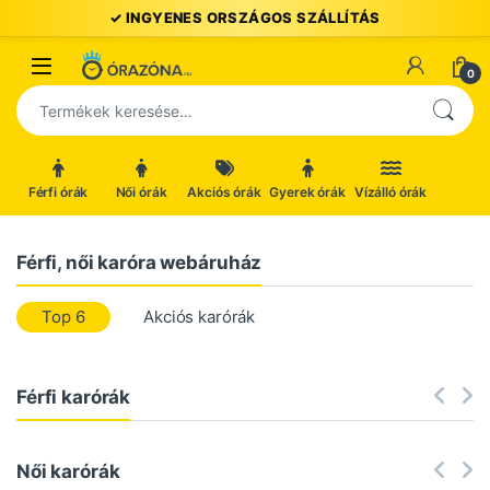
Ugrás a navigációhoz
Ugrás a tartalomhoz
Open
0
Keresés a következőre:
Férfi órák
Női órák
Akciós órák
Gyerek órák
Vízálló órák
Férfi, női karóra webáruház
Top 6
Akciós karórák
Férfi karórák
Női karórák