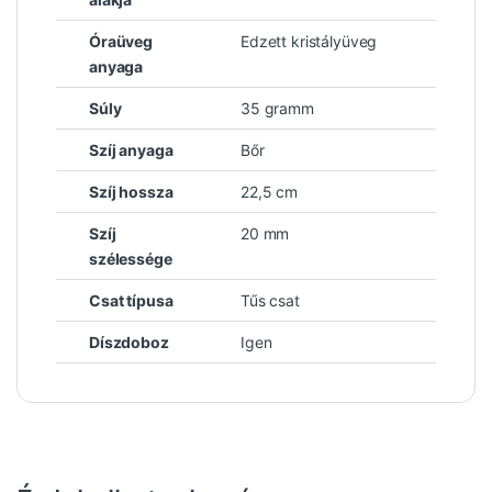
Óraüveg
Edzett kristályüveg
anyaga
Súly
35 gramm
Szíj anyaga
Bőr
Szíj hossza
22,5 cm
Szíj
20 mm
szélessége
Csat típusa
Tűs csat
Díszdoboz
Igen