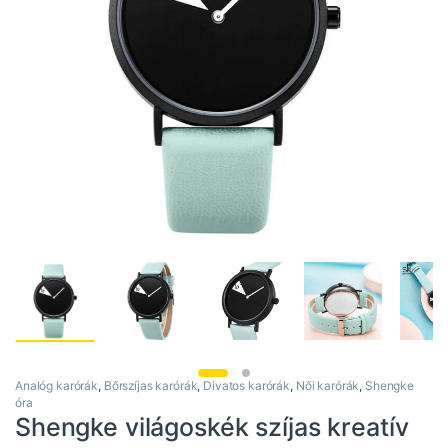
Analóg karórák
,
Bőrszíjas karórák
,
Divatos karórák
,
Női karórák
,
Shengke
óra
Shengke világoskék szíjas kreatív