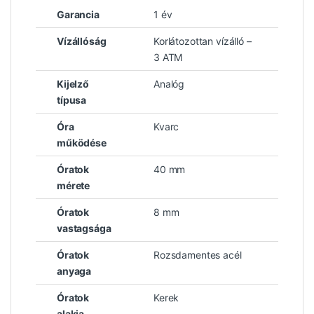
Garancia
1 év
Vízállóság
Korlátozottan vízálló –
3 ATM
Kijelző
Analóg
típusa
Óra
Kvarc
működése
Óratok
40 mm
mérete
Óratok
8 mm
vastagsága
Óratok
Rozsdamentes acél
anyaga
Óratok
Kerek
alakja