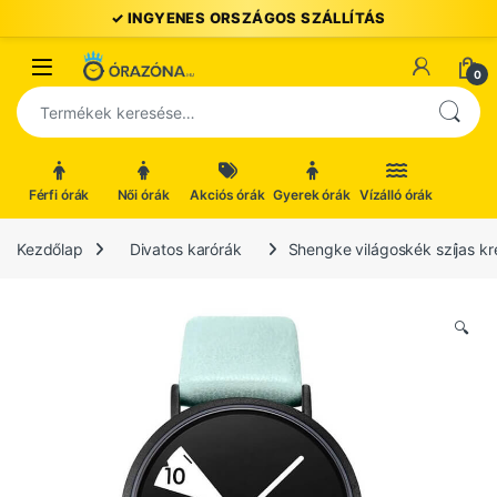
Ugrás a navigációhoz
Ugrás a tartalomhoz
Open
0
Keresés a következőre:
Férfi órák
Női órák
Akciós órák
Gyerek órák
Vízálló órák
Kezdőlap
Divatos karórák
Shengke világoskék szíjas kr
🔍