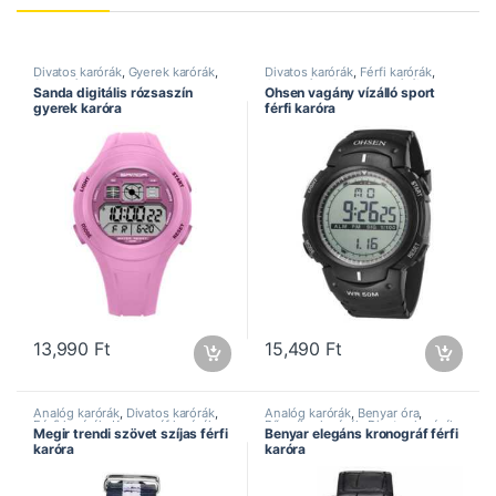
Divatos karórák
,
Gyerek karórák
,
Divatos karórák
,
Férfi karórák
,
Sanda óra
Ohsen óra
,
Sportos karórák
,
Sanda digitális rózsaszín
Ohsen vagány vízálló sport
Vízálló karórák
gyerek karóra
férfi karóra
13,990
Ft
15,490
Ft
Analóg karórák
,
Divatos karórák
,
Analóg karórák
,
Benyar óra
,
Férfi karórák
,
Kronográf karórák
,
Bőrszíjas karórák
,
Divatos karórák
,
Megir trendi szövet szíjas férfi
Benyar elegáns kronográf férfi
Megir óra
,
Sportos karórák
Elegáns karórák
,
Férfi karórák
,
karóra
karóra
Kronográf karórák