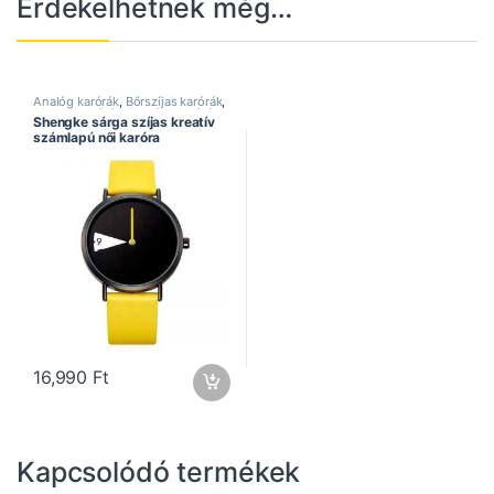
Érdekelhetnek még…
Analóg karórák
,
Bőrszíjas karórák
,
Divatos karórák
,
Elegáns karórák
,
Shengke sárga szíjas kreatív
Női karórák
,
Shengke óra
számlapú női karóra
16,990
Ft
Kapcsolódó termékek