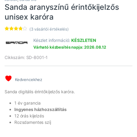
Sanda aranyszínű érintőkijelzős
unisex karóra
(
3
vásárlói értékelés)
Értékelé
3
s
3.67
Készlet információ:
KÉSZLETEN
az 5-ből,
Várható kézbesítés napja: 2026.08.12
értékelé
s
alapján
Cikkszám: SD-8001-1
Kedvencekhez
Sanda digitális érintőkijelzős karóra.
1 év garancia
Ingyenes házhozszállítás
12 órás kijelzés
Rozsdamentes szíj