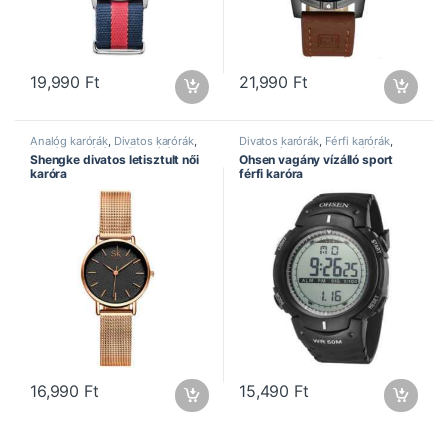
19,990
Ft
21,990
Ft
Analóg karórák
,
Divatos karórák
,
Divatos karórák
,
Férfi karórák
,
Elegáns karórák
,
Női karórák
,
Ohsen óra
,
Sportos karórák
,
Shengke divatos letisztult női
Ohsen vagány vízálló sport
Shengke óra
Vízálló karórák
karóra
férfi karóra
16,990
Ft
15,490
Ft