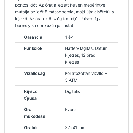
pontos időt. Az órát a jelzett helyen megérintve
mutatja az időt 5 másodpercig, majd újra elsötétül a
kijelző. Az óratok 6 szög formájú. Unisex, így
bármelyik nem kezén jól mutat.
Garancia
1 év
Funkciók
Háttérvilágítás, Dátum
kijelzés, 12 órás
kijelzés
Vízállóság
Korlátozottan vízálló –
3 ATM
Kijelző
Digitális
típusa
Óra
Kvarc
működése
Óratok
37×41 mm