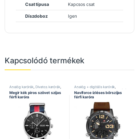
Csat típusa
Kapcsos csat
Díszdoboz
Igen
Kapcsolódó termékek
Analóg karórák
,
Divatos karórák
,
Analóg + digitális karórák
,
Férfi karórák
,
Kronográf karórák
,
Bőrszíjas karórák
,
Divatos karórák
,
Megir kék piros szövet szíjas
Naviforce ízléses bőrszíjas
Megir óra
,
Sportos karórák
Dual kijelzős karórák
,
Férfi
férfi karóra
férfi karóra
karórák
,
Naviforce óra
,
Sportos
karórák