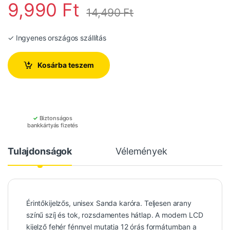
9,990
Ft
14,490
Ft
✓ Ingyenes országos szállítás
Kosárba teszem
✓
Biztonságos
bankkártyás fizetés
Tulajdonságok
Vélemények
Érintőkijelzős, unisex Sanda karóra. Teljesen arany
színű szíj és tok, rozsdamentes hátlap. A modern LCD
kijelző fehér fénnyel mutatja 12 órás formátumban a