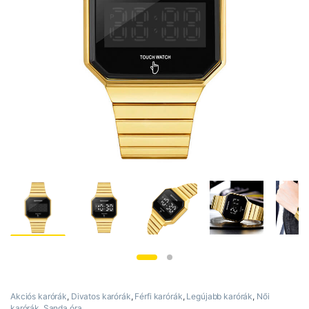
Akciós karórák
,
Divatos karórák
,
Férfi karórák
,
Legújabb karórák
,
Női
karórák
,
Sanda óra