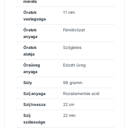
mérete
Óratok
11 mm
vastagsága
Óratok
Fémötvözet
anyaga
Óratok
Szögletes
alakja
Óraüveg
Edzett üveg
anyaga
Súly
98 gramm
Szíj anyaga
Rozsdamentes acél
Szíj hossza
22 cm
Szíj
22 mm
szélessége