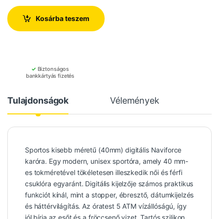
Kosárba teszem
✓
Biztonságos
bankkártyás fizetés
Tulajdonságok
Vélemények
Sportos kisebb méretű (40mm) digitális Naviforce
karóra. Egy modern, unisex sportóra, amely 40 mm-
es tokméretével tökéletesen illeszkedik női és férfi
csuklóra egyaránt. Digitális kijelzője számos praktikus
funkciót kínál, mint a stopper, ébresztő, dátumkijelzés
és háttérvilágítás. Az óratest 5 ATM vízállóságú, így
jól bírja az esőt és a fröccsenő vizet. Tartós szilikon