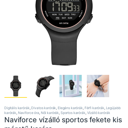
Digitális karórák
,
Divatos karórák
,
Elegáns karórák
,
Férfi karórák
,
Legújabb
karórák
,
Naviforce óra
,
Női karórák
,
Sportos karórák
,
Vízálló karórák
Naviforce vízálló sportos fekete kis