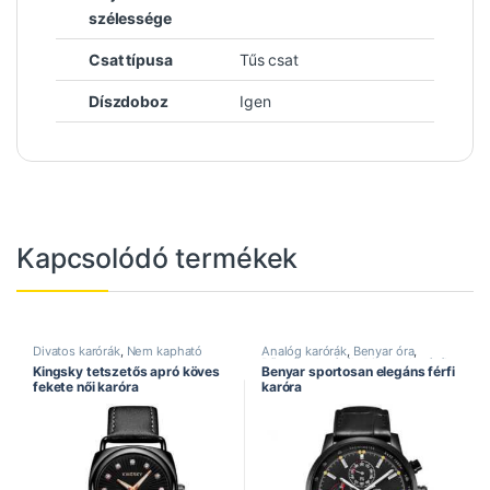
szélessége
Csat típusa
Tűs csat
Díszdoboz
Igen
Kapcsolódó termékek
Divatos karórák
,
Nem kapható
Analóg karórák
,
Benyar óra
,
Bőrszíjas karórák
,
Divatos karórák
,
Kingsky tetszetős apró köves
Benyar sportosan elegáns férfi
Elegáns karórák
,
Férfi karórák
,
fekete női karóra
karóra
Kronográf karórák
,
Sportos
karórák