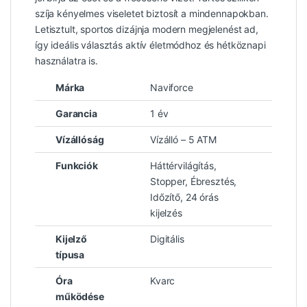
szíja kényelmes viseletet biztosít a mindennapokban.
Letisztult, sportos dizájnja modern megjelenést ad,
így ideális választás aktív életmódhoz és hétköznapi
használatra is.
Márka
Naviforce
Garancia
1 év
Vízállóság
Vízálló – 5 ATM
Funkciók
Háttérvilágítás,
Stopper, Ébresztés,
Időzítő, 24 órás
kijelzés
Kijelző
Digitális
típusa
Óra
Kvarc
működése