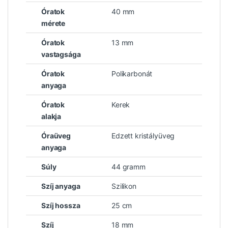
Óratok
40 mm
mérete
Óratok
13 mm
vastagsága
Óratok
Polikarbonát
anyaga
Óratok
Kerek
alakja
Óraüveg
Edzett kristályüveg
anyaga
Súly
44 gramm
Szíj anyaga
Szilikon
Szíj hossza
25 cm
Szíj
18 mm