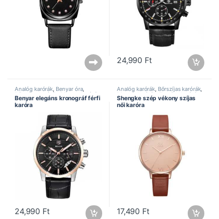
24,990
Ft
Analóg karórák
,
Benyar óra
,
Analóg karórák
,
Bőrszíjas karórák
,
Bőrszíjas karórák
,
Divatos karórák
,
Divatos karórák
,
Elegáns karórák
,
Benyar elegáns kronográf férfi
Shengke szép vékony szíjas
Elegáns karórák
,
Férfi karórák
,
Női karórák
,
Shengke óra
karóra
női karóra
Kronográf karórák
24,990
Ft
17,490
Ft