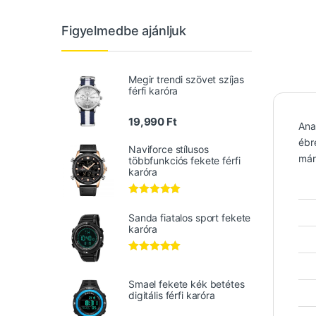
Figyelmedbe ajánljuk
Megir trendi szövet szíjas
férfi karóra
19,990
Ft
Ana
ébre
Naviforce stílusos
már
többfunkciós fekete férfi
karóra
Értékelés:
5.00
/ 5
Sanda fiatalos sport fekete
karóra
Értékelés:
5.00
/ 5
Smael fekete kék betétes
digitális férfi karóra