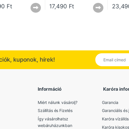
990
Ft
17,490
Ft
23,4
kciók, kuponok, hírek!
Információ
Karóra info
Miért nálunk vásárolj?
Garancia
Szállítás és Fizetés
Garanciális és j
Így vásárolhatsz
Karóra vízálló
webáruházunkban
Karóra kisoko