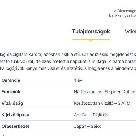
✓
Biztonság
bankkártyás fiz
Tulajdonságok
Vél
lóg és digitális karóra, azoknak akik a stílusos és ízléses megjelenést 
sztő funkciókkal, de ezek mellett a napokat is mutatja. A barna bőrszíj 
ka logójával. Kényelmes viselet és esztétikus megjelenés a mindenna
Garancia
1 év
Funkciók
Háttérvilágítás, Stopper, Dátum 
Vízállóság
Korlátozottan vízálló – 3 ATM
Kijelző típusa
Analóg + Digitális
Óraszerkezet
Japán – Seiko