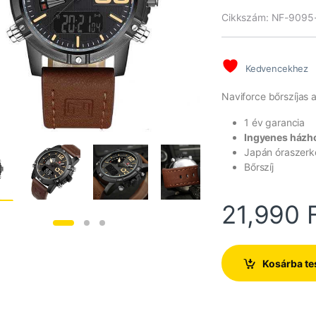
alapján
Cikkszám: NF-9095
Kedvencekhez
Naviforce bőrszíjas an
1 év garancia
Ingyenes házho
Japán óraszerk
Bőrszíj
21,990
Kosárba t