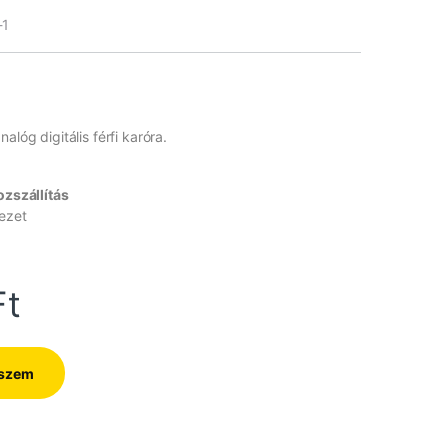
-1
alóg digitális férfi karóra.
zszállítás
ezet
Ft
eszem