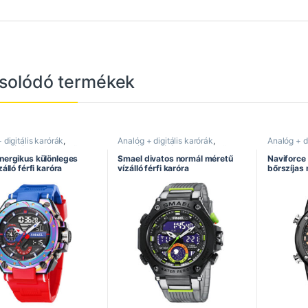
solódó termékek
 digitális karórák
,
Analóg + digitális karórák
,
Analóg + di
s karórák
,
Dual kijelzős
Digitális karórák
,
Dual kijelzős
Bőrszíjas 
,
Férfi karórák
,
Legújabb
karórák
,
Férfi karórák
,
Legújabb
karórák
,
Du
nergikus különleges
Smael divatos normál méretű
Naviforce 
,
Smael óra
,
Sportos
karórák
,
Smael óra
,
Sportos
Férfi karór
zálló férfi karóra
vízálló férfi karóra
bőrszíjas 
,
Vízálló karórák
karórák
,
Vízálló karórák
Sportos ka