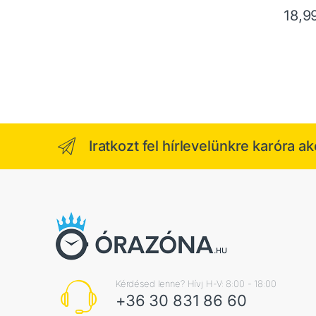
18,
Iratkozt fel hírlevelünkre karóra a
Kérdésed lenne? Hívj H-V: 8:00 - 18:00
+36 30 831 86 60