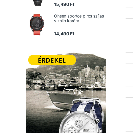
15,490
Ft
Ohsen sportos piros szíjas
vízálló karóra
14,490
Ft