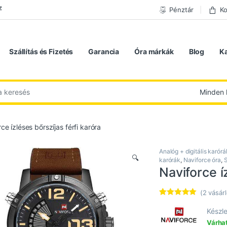
z
Pénztár
Ko
Szállítás és Fizetés
Garancia
Óra márkák
Blog
K
 következőre:
ce ízléses bőrszíjas férfi karóra
Analóg + digitális karórá
🔍
karórák
,
Naviforce óra
,
S
Naviforce í
(
2
vásárl
Értékelés
2
5.00
az 5-
Készle
ből,
Várhat
értékelés