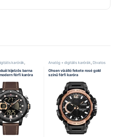
gitális karórák
,
Analóg + digitális karórák
,
Divatos
karórák
,
Divatos
karórák
,
Dual kijelzős karórák
,
al kijelzős karórák
,
Férfi karórák
,
Ohsen óra
,
Sportos
duál kijelzős barna
Ohsen vízálló fekete rosé gold
ák
,
Naviforce óra
,
karórák
modern férfi karóra
színű férfi karóra
rórák