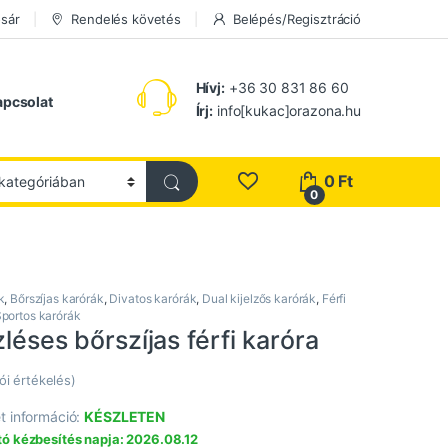
sár
Rendelés követés
Belépés/Regisztráció
Hívj:
+36 30 831 86 60
apcsolat
Írj:
info[kukac]orazona.hu
0
Ft
0
k
,
Bőrszíjas karórák
,
Divatos karórák
,
Dual kijelzős karórák
,
Férfi
portos karórák
zléses bőrszíjas férfi karóra
ói értékelés)
t információ:
KÉSZLETEN
ó kézbesítés napja: 2026.08.12