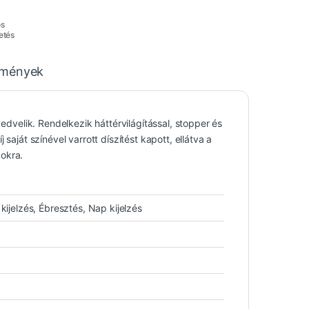
os
etés
emények
kedvelik. Rendelkezik háttérvilágítással, stopper és
saját színével varrott díszítést kapott, ellátva a
pokra.
kijelzés, Ébresztés, Nap kijelzés