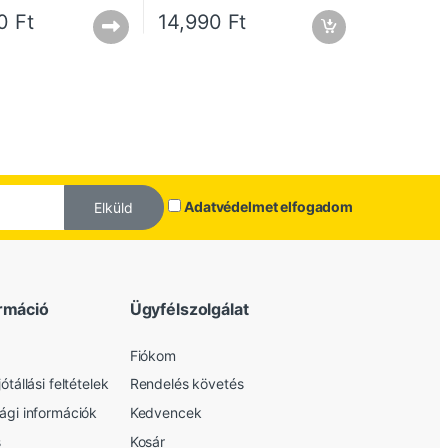
90
Ft
14,990
Ft
Adatvédelmet elfogadom
Elküld
rmáció
Ügyfélszolgálat
Fiókom
ótállási feltételek
Rendelés követés
sági információk
Kedvencek
s
Kosár