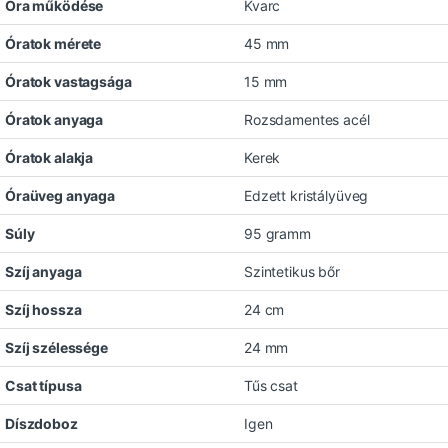
Óra működése
Kvarc
Óratok mérete
45 mm
Óratok vastagsága
15 mm
Óratok anyaga
Rozsdamentes acél
Óratok alakja
Kerek
Óraüveg anyaga
Edzett kristályüveg
Súly
95 gramm
Szíj anyaga
Szintetikus bőr
Szíj hossza
24 cm
Szíj szélessége
24 mm
Csat típusa
Tűs csat
Díszdoboz
Igen