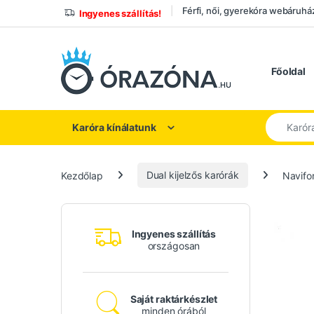
Ugrás a navigációhoz
Ugrás a tartalomhoz
Férfi, női, gyerekóra webáruhá
Ingyenes szállítás!
Főoldal
Keresés a
Karóra kínálatunk
Kezdőlap
Dual kijelzős karórák
Navifor
Ingyenes szállítás
országosan
Saját raktárkészlet
minden órából