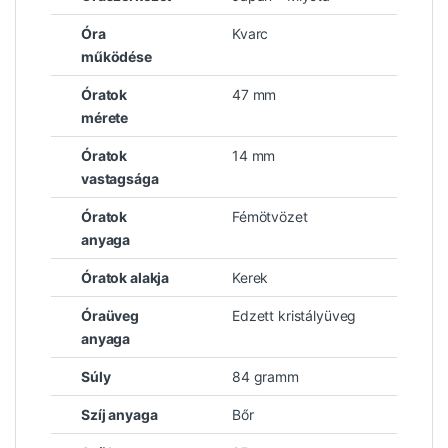
Óra
Kvarc
működése
Óratok
47 mm
mérete
Óratok
14 mm
vastagsága
Óratok
Fémötvözet
anyaga
Óratok alakja
Kerek
Óraüveg
Edzett kristályüveg
anyaga
Súly
84 gramm
Szíj anyaga
Bőr