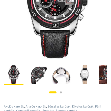
Akciós karórák
,
Analóg karórák
,
Bőrszíjas karórák
,
Divatos karórák
,
Férfi
karórák
,
Kronográf karórák
,
Megir óra
,
Sportos karórák