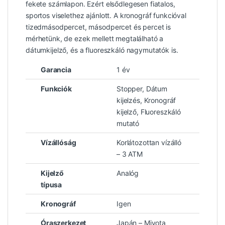
fekete számlapon. Ezért elsődlegesen fiatalos,
sportos viselethez ajánlott. A kronográf funkcióval
tizedmásodpercet, másodpercet és percet is
mérhetünk, de ezek mellett megtalálható a
dátumkijelző, és a fluoreszkáló nagymutatók is.
Garancia
1 év
Funkciók
Stopper, Dátum
kijelzés, Kronográf
kijelző, Fluoreszkáló
mutató
Vízállóság
Korlátozottan vízálló
– 3 ATM
Kijelző
Analóg
típusa
Kronográf
Igen
Óraszerkezet
Japán – Miyota