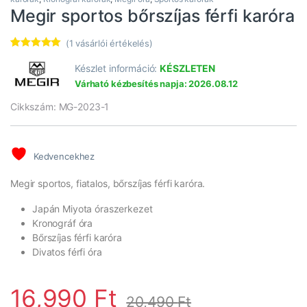
Megir sportos bőrszíjas férfi karóra
(
1
vásárlói értékelés)
Értékelés
1
5.00
az 5-
Készlet információ:
KÉSZLETEN
ből,
Várható kézbesítés napja: 2026.08.12
értékelés
alapján
Cikkszám: MG-2023-1
Kedvencekhez
Megir sportos, fiatalos, bőrszíjas férfi karóra.
Japán Miyota óraszerkezet
Kronográf óra
Bőrszíjas férfi karóra
Divatos férfi óra
16,990
Ft
20,490
Ft