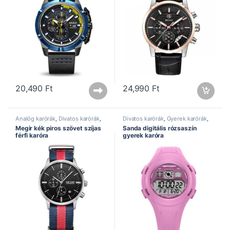
20,490
Ft
24,990
Ft
Analóg karórák
,
Divatos karórák
,
Divatos karórák
,
Gyerek karórák
,
Férfi karórák
,
Kronográf karórák
,
Sanda óra
Megir kék piros szövet szíjas
Sanda digitális rózsaszín
Megir óra
,
Sportos karórák
férfi karóra
gyerek karóra