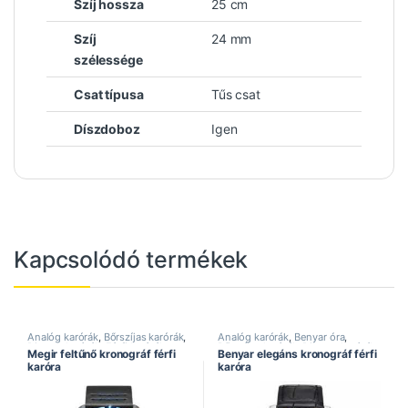
Szíj hossza
25 cm
Szíj
24 mm
szélessége
Csat típusa
Tűs csat
Díszdoboz
Igen
Kapcsolódó termékek
Analóg karórák
,
Bőrszíjas karórák
,
Analóg karórák
,
Benyar óra
,
Divatos karórák
,
Férfi karórák
,
Bőrszíjas karórák
,
Divatos karórák
,
Megir feltűnő kronográf férfi
Benyar elegáns kronográf férfi
Kronográf karórák
,
Megir óra
,
Elegáns karórák
,
Férfi karórák
,
karóra
karóra
Sportos karórák
Kronográf karórák