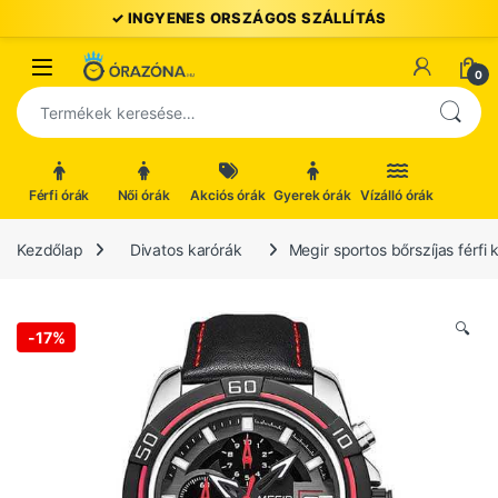
Ugrás a navigációhoz
Ugrás a tartalomhoz
Open
0
Keresés a következőre:
Férfi órák
Női órák
Akciós órák
Gyerek órák
Vízálló órák
Kezdőlap
Divatos karórák
Megir sportos bőrszíjas férfi 
🔍
-
17%