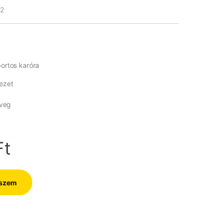
-2
portos karóra
ezet
üveg
Ft
eszem