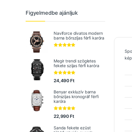
Figyelmedbe ajánljuk
Naviforce divatos modern
barna bőrszíjas férfi karóra
Spor
Értékelés:
5.00
/ 5
kép
Megir trendi szögletes
fekete szíjas férfi karóra
Értékelés:
24,490
Ft
5.00
/ 5
Benyar exkluzív barna
bőrszíjas kronográf férfi
karóra
Értékelés:
22,990
Ft
5.00
/ 5
Sanda fekete ezüst