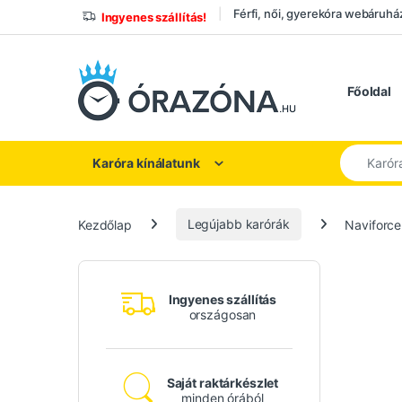
Ugrás a navigációhoz
Ugrás a tartalomhoz
Férfi, női, gyerekóra webáruhá
Ingyenes szállítás!
Főoldal
Keresés a
Karóra kínálatunk
Kezdőlap
Legújabb karórák
Naviforce 
Ingyenes szállítás
országosan
Saját raktárkészlet
minden órából