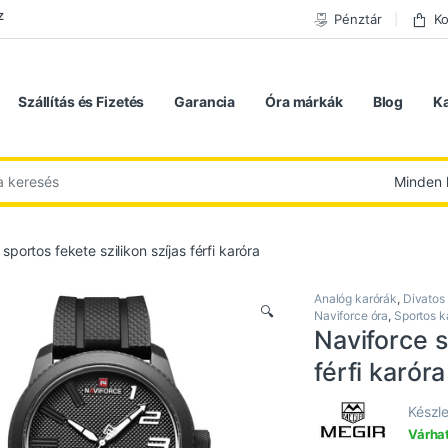
z
Pénztár
Ko
Szállítás és Fizetés
Garancia
Óra márkák
Blog
K
 következőre:
sportos fekete szilikon szíjas férfi karóra
Analóg karórák
,
Divatos
🔍
Naviforce óra
,
Sportos k
Naviforce s
férfi karóra
Készle
Várhat