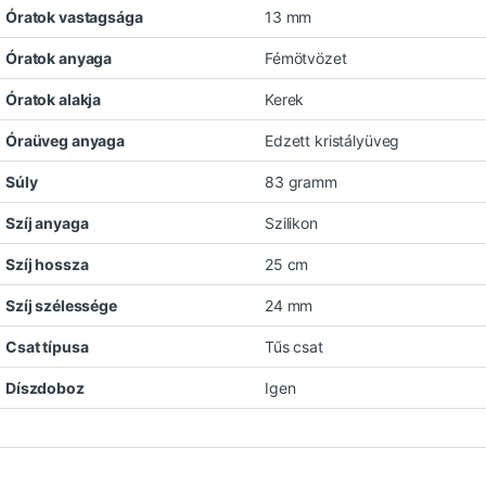
Óratok vastagsága
13 mm
Óratok anyaga
Fémötvözet
Óratok alakja
Kerek
Óraüveg anyaga
Edzett kristályüveg
Súly
83 gramm
Szíj anyaga
Szilikon
Szíj hossza
25 cm
Szíj szélessége
24 mm
Csat típusa
Tűs csat
Díszdoboz
Igen