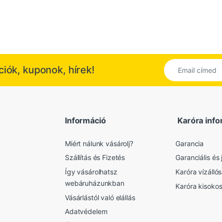
kciók, kuponok, hírek!
Információ
Karóra info
Miért nálunk vásárolj?
Garancia
Szállítás és Fizetés
Garanciális és j
Így vásárolhatsz
Karóra vízálló
webáruházunkban
Karóra kisoko
Vásárlástól való elállás
Adatvédelem