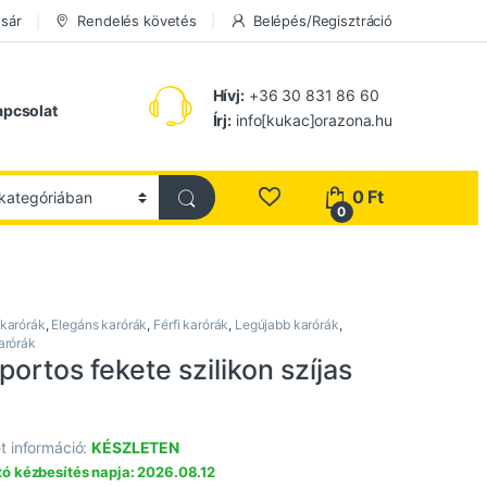
sár
Rendelés követés
Belépés/Regisztráció
Hívj:
+36 30 831 86 60
apcsolat
Írj:
info[kukac]orazona.hu
0
Ft
0
 karórák
,
Elegáns karórák
,
Férfi karórák
,
Legújabb karórák
,
arórák
portos fekete szilikon szíjas
t információ:
KÉSZLETEN
ó kézbesítés napja: 2026.08.12