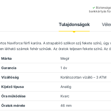
✓
Biztonság
bankkártyás fiz
Tulajdonságok
Vél
tos Naviforce férfi karóra. A strapabíró szilikon szíj fekete színű, úgy
en látható számok fehér színűek. Az óratok teljesen fekete színű. Az ó
Márka
Megir
Garancia
1 év
Vízállóság
Korlátozottan vízálló – 3 ATM
Kijelző típusa
Analóg
Óra működése
Kvarc
Óratok mérete
46 mm