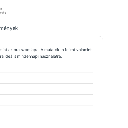
os
etés
emények
 mint az óra számlapa. A mutatók, a felirat valamint
ra ideális mindennapi használatra.