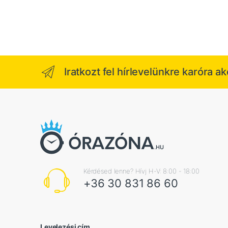
Iratkozt fel hírlevelünkre karóra a
Kérdésed lenne? Hívj H-V: 8:00 - 18:00
+36 30 831 86 60
Levelezési cím