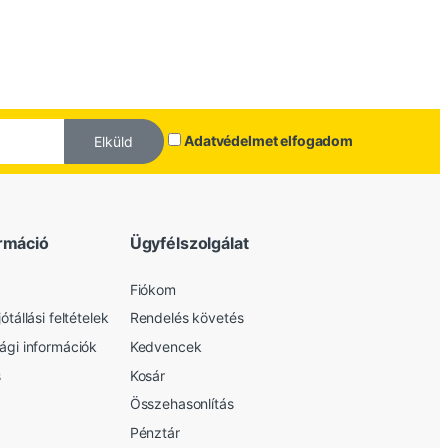
Adatvédelmet elfogadom
Elküld
rmáció
Ügyfélszolgálat
Fiókom
ótállási feltételek
Rendelés követés
sági információk
Kedvencek
s
Kosár
Összehasonlítás
Pénztár