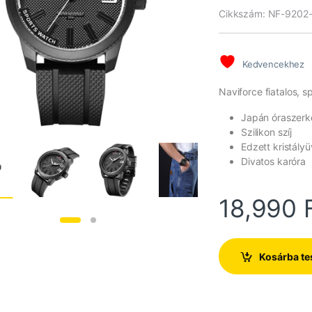
Cikkszám: NF-9202
Kedvencekhez
Naviforce fiatalos, s
Japán óraszerk
Szilikon szíj
Edzett kristály
Divatos karóra
18,990
Kosárba t