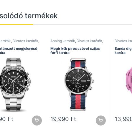
solódó termékek
karórák
,
Divatos karórák
,
Analóg karórák
,
Divatos karórák
,
Divatos ka
rórák
,
Kronográf karórák
,
Férfi karórák
,
Kronográf karórák
,
Sanda óra
a
,
Rozsdamentes szíj
,
Megir óra
,
Sportos karórák
atározott megjelenésű
Megir kék piros szövet szíjas
Sanda digi
 karórák
róra
férfi karóra
karóra
990
Ft
19,990
Ft
13,99