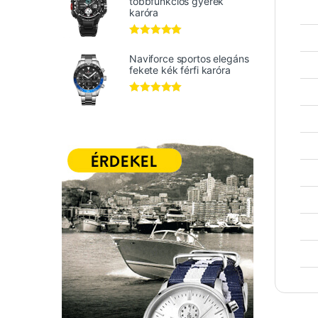
többfunkciós gyerek
karóra
Értékelés:
5.00
/ 5
Naviforce sportos elegáns
fekete kék férfi karóra
Értékelés:
5.00
/ 5