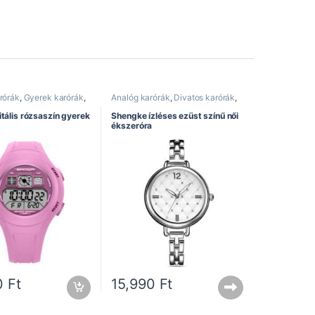
rórák
,
Gyerek karórák
,
Analóg karórák
,
Divatos karórák
,
Elegáns karórák
,
Női karórák
,
Shengke óra
tális rózsaszín gyerek
Shengke ízléses ezüst színű női
ékszeróra
0
Ft
15,990
Ft