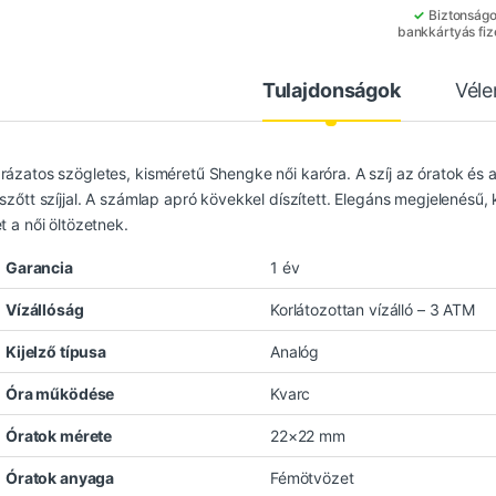
✓
Biztonság
bankkártyás fiz
Tulajdonságok
Vél
rázatos szögletes, kisméretű Shengke női karóra. A szíj az óratok és a
 szőtt szíjjal. A számlap apró kövekkel díszített. Elegáns megjelenésű
t a női öltözetnek.
Garancia
1 év
Vízállóság
Korlátozottan vízálló – 3 ATM
Kijelző típusa
Analóg
Óra működése
Kvarc
Óratok mérete
22×22 mm
Óratok anyaga
Fémötvözet