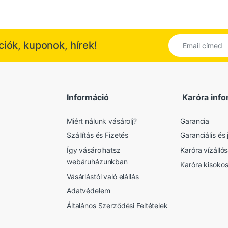
kciók, kuponok, hírek!
Információ
Karóra info
Miért nálunk vásárolj?
Garancia
Szállítás és Fizetés
Garanciális és j
Így vásárolhatsz
Karóra vízálló
webáruházunkban
Karóra kisoko
Vásárlástól való elállás
Adatvédelem
Általános Szerződési Feltételek