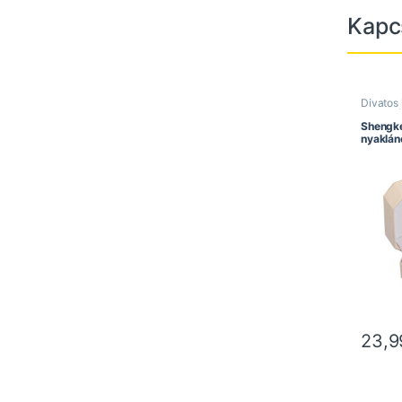
Kapc
Divatos
Női kar
Speciáli
Shengke 
nyaklán
23,