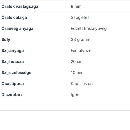
Óratok vastagsága
8 mm
Óratok alakja
Szögletes
Óraüveg anyaga
Edzett kristályüveg
Súly
33 gramm
Szíj anyaga
Fémötvözet
Szíj hossza
20 cm
Szíj szélessége
10 mm
Csat típusa
Kapcsos csat
Díszdoboz
Igen