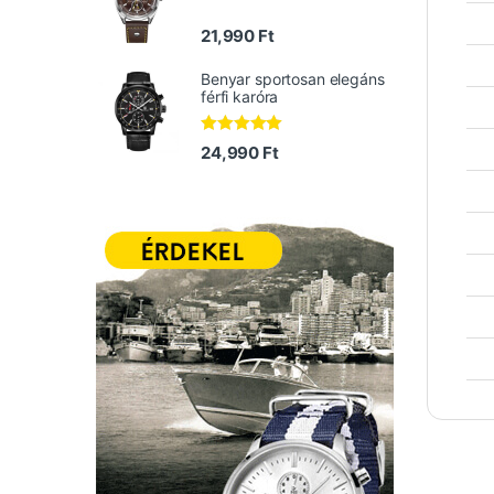
21,990
Ft
Benyar sportosan elegáns
férfi karóra
Értékelés:
24,990
Ft
5.00
/ 5