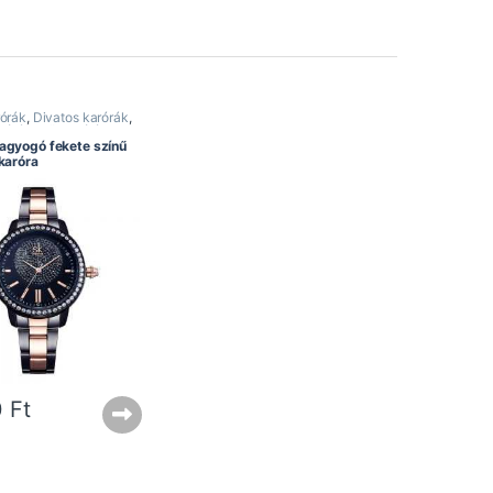
rórák
,
Divatos karórák
,
rórák
,
Női karórák
,
ra
agyogó fekete színű
karóra
0
Ft