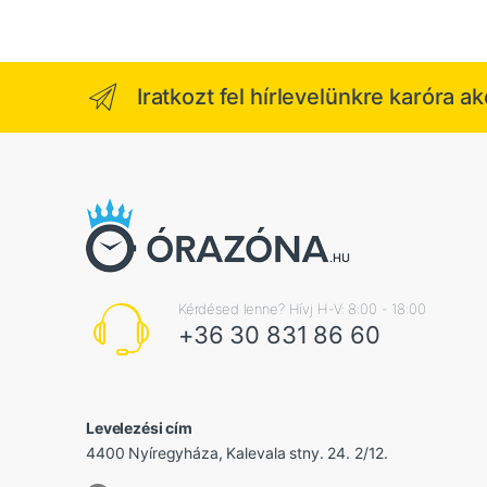
Iratkozt fel hírlevelünkre karóra a
Kérdésed lenne? Hívj H-V: 8:00 - 18:00
+36 30 831 86 60
Levelezési cím
4400 Nyíregyháza, Kalevala stny. 24. 2/12.