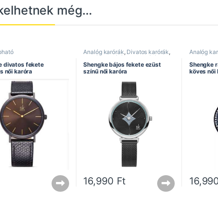
kelhetnek még…
pható
Analóg karórák
,
Divatos karórák
,
Analóg ka
Elegáns karórák
,
Női karórák
,
Elegáns ka
Rozsdamentes szíj
,
Shengke óra
Shengke ó
 divatos fekete
Shengke bájos fekete ezüst
Shengke r
s női karóra
színű női karóra
köves női 
16,990
Ft
16,99