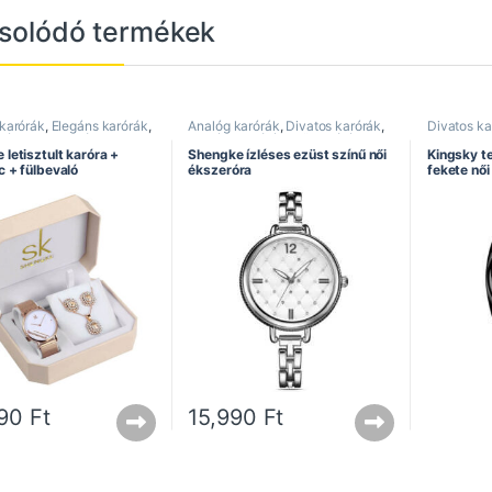
solódó termékek
 karórák
,
Elegáns karórák
,
Analóg karórák
,
Divatos karórák
,
Divatos ka
órák
,
Shengke óra
,
Elegáns karórák
,
Női karórák
,
s ajánlat
Shengke óra
letisztult karóra +
Shengke ízléses ezüst színű női
Kingsky t
c + fülbevaló
ékszeróra
fekete női
990
Ft
15,990
Ft