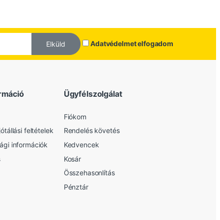
Adatvédelmet elfogadom
Elküld
rmáció
Ügyfélszolgálat
Fiókom
ótállási feltételek
Rendelés követés
sági információk
Kedvencek
s
Kosár
Összehasonlítás
Pénztár