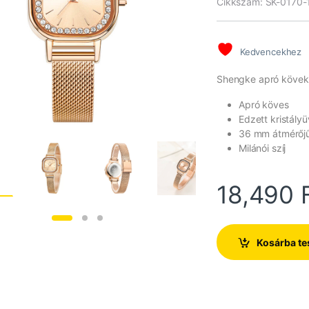
Cikkszám: SK-0170-
Kedvencekhez
Shengke apró kövekke
Apró köves
Edzett kristály
36 mm átmérőjű
Milánói szíj
18,490
Kosárba t