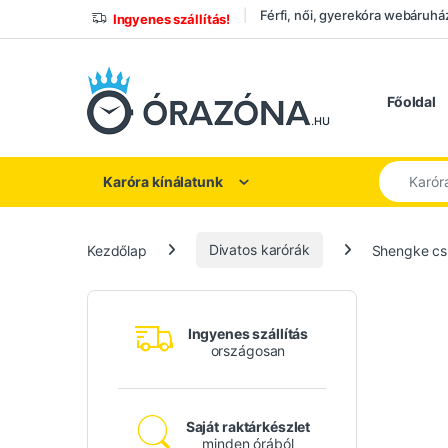
Ugrás a navigációhoz
Ugrás a tartalomhoz
Férfi, női, gyerekóra webáruhá
Ingyenes szállítás!
Főoldal
Keresés a
Karóra kínálatunk
Kezdőlap
Divatos karórák
Shengke csi
Ingyenes szállítás
országosan
Saját raktárkészlet
minden órából