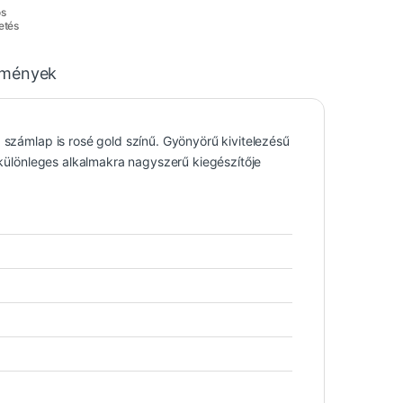
os
etés
emények
 számlap is rosé gold színű. Gyönyörű kivitelezésű
, különleges alkalmakra nagyszerű kiegészítője