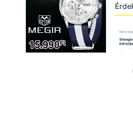
Érde
Nem ka
Shengke
bőrszíja