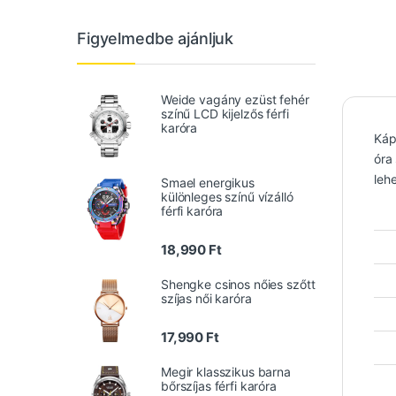
Figyelmedbe ajánljuk
Weide vagány ezüst fehér
színű LCD kijelzős férfi
karóra
Káp
óra
lehe
Smael energikus
különleges színű vízálló
férfi karóra
18,990
Ft
Shengke csinos nőies szőtt
szíjas női karóra
17,990
Ft
Megir klasszikus barna
bőrszíjas férfi karóra