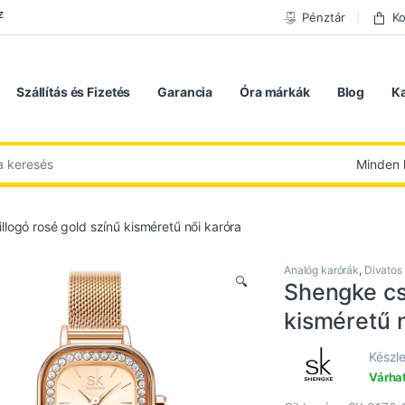
z
Pénztár
Ko
Szállítás és Fizetés
Garancia
Óra márkák
Blog
K
 következőre:
llogó rosé gold színű kisméretű női karóra
Analóg karórák
,
Divatos
🔍
Shengke csi
kisméretű n
Készle
Várhat