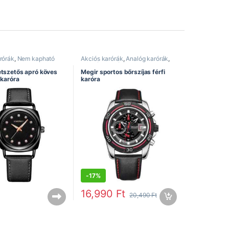
rórák
,
Nem kapható
Akciós karórák
,
Analóg karórák
,
Bőrszíjas karórák
,
Divatos
karórák
,
Férfi karórák
,
Kronográf
etszetős apró köves
Megir sportos bőrszíjas férfi
karórák
,
Megir óra
,
Sportos
 karóra
karóra
karórák
-
17%
16,990
Ft
20,490
Ft