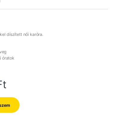
1
l díszített női karóra.
üveg
 óratok
Ft
eszem