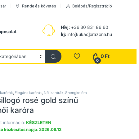
sár
Rendelés követés
Belépés/Regisztráció
Hívj:
+36 30 831 86 60
apcsolat
Írj:
info[kukac]orazona.hu
0
Ft
0
 karórák
,
Elegáns karórák
,
Női karórák
,
Shengke óra
llogó rosé gold színű
ői karóra
t információ:
KÉSZLETEN
ó kézbesítés napja: 2026.08.12