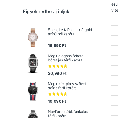
ezü
vise
Figyelmedbe ajánljuk
Shengke ízléses rosé gold
színű női karóra
16,990
Ft
Megir elegáns fekete
bőrszíjas férfi karóra
Értékelés:
20,990
Ft
5.00
/ 5
Megir kék piros szövet
szíjas férfi karóra
Értékelés:
19,990
Ft
4.50
/ 5
Naviforce többfunkciós
férfi karóra