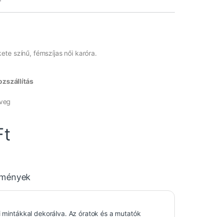
te színű, fémszíjas női karóra.
zszállítás
üveg
Ft
emények
i mintákkal dekorálva. Az óratok és a mutatók