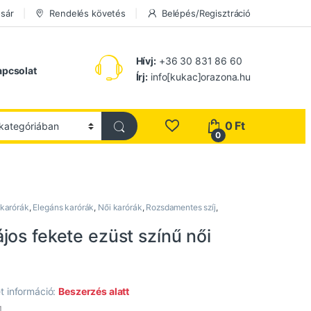
sár
Rendelés követés
Belépés/Regisztráció
Hívj:
+36 30 831 86 60
apcsolat
Írj:
info[kukac]orazona.hu
0
Ft
0
 karórák
,
Elegáns karórák
,
Női karórák
,
Rozsdamentes szíj
,
os fekete ezüst színű női
t információ:
Beszerzés alatt
1