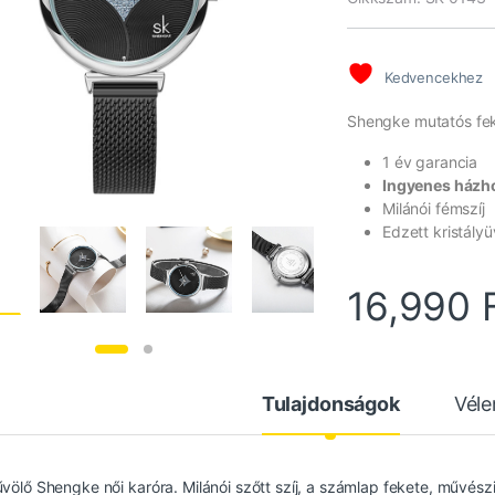
Kedvencekhez
Shengke mutatós feke
1 év garancia
Ingyenes házho
Milánói fémszíj
Edzett kristály
16,990
Tulajdonságok
Vél
űvölő Shengke női karóra. Milánói szőtt szíj, a számlap fekete, művész