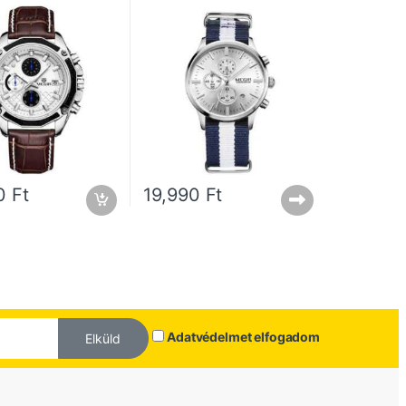
90
Ft
19,990
Ft
Adatvédelmet elfogadom
Elküld