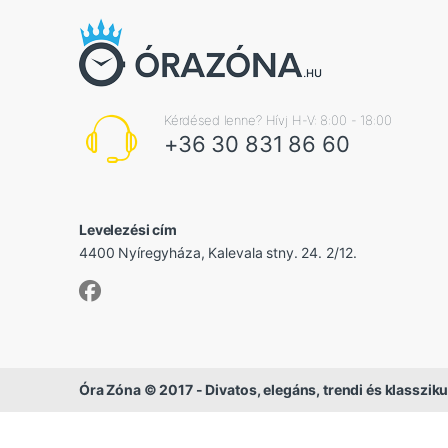
Kérdésed lenne? Hívj H-V: 8:00 - 18:00
+36 30 831 86 60
Levelezési cím
4400 Nyíregyháza, Kalevala stny. 24. 2/12.
Óra Zóna © 2017 - Divatos, elegáns, trendi és klassziku