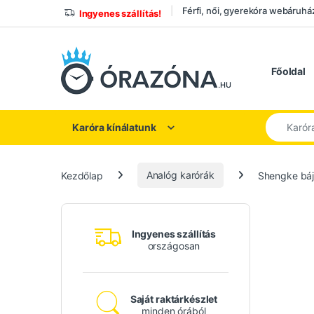
Ugrás a navigációhoz
Ugrás a tartalomhoz
Férfi, női, gyerekóra webáruhá
Ingyenes szállítás!
Főoldal
Keresés a
Karóra kínálatunk
Kezdőlap
Analóg karórák
Shengke bájo
Ingyenes szállítás
országosan
Saját raktárkészlet
minden órából