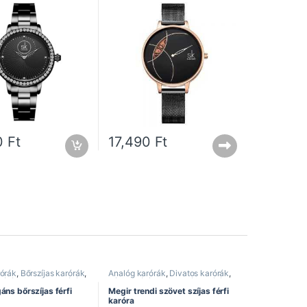
0
Ft
17,490
Ft
rórák
,
Bőrszíjas karórák
,
Analóg karórák
,
Divatos karórák
,
rórák
,
Elegáns karórák
,
Férfi karórák
,
Kronográf karórák
,
ák
,
Kronográf karórák
,
Megir óra
,
Sportos karórák
áns bőrszíjas férfi
Megir trendi szövet szíjas férfi
karóra