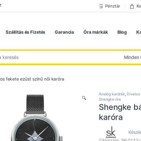
z
Pénztár
Ko
Szállítás és Fizetés
Garancia
Óra márkák
Blog
K
 következőre:
s fekete ezüst színű női karóra
Analóg karórák
,
Divatos
🔍
Shengke óra
Shengke báj
karóra
Készle
Cikkszám: SK-0143-