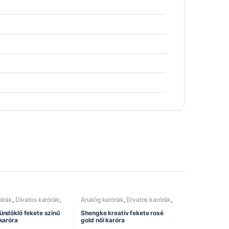
rórák
,
Divatos karórák
,
Analóg karórák
,
Divatos karórák
,
rórák
,
Női karórák
,
Női karórák
,
Rozsdamentes szíj
,
ra
Shengke óra
ündöklő fekete színű
Shengke kreatív fekete rosé
karóra
gold női karóra