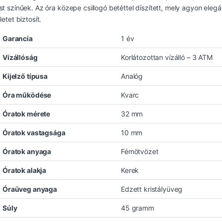
st színűek. Az óra közepe csillogó betéttel díszített, mely agyon elegá
letet biztosít.
Garancia
1 év
Vízállóság
Korlátozottan vízálló – 3 ATM
Kijelző típusa
Analóg
Óra működése
Kvarc
Óratok mérete
32 mm
Óratok vastagsága
10 mm
Óratok anyaga
Fémötvözet
Óratok alakja
Kerek
Óraüveg anyaga
Edzett kristályüveg
Súly
45 gramm