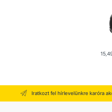
15,
Iratkozt fel hírlevelünkre karóra a