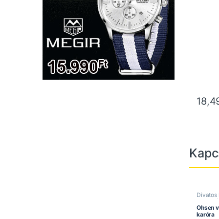
18,
Kapc
Divatos
Ohsen ó
Vízálló 
Ohsen va
karóra