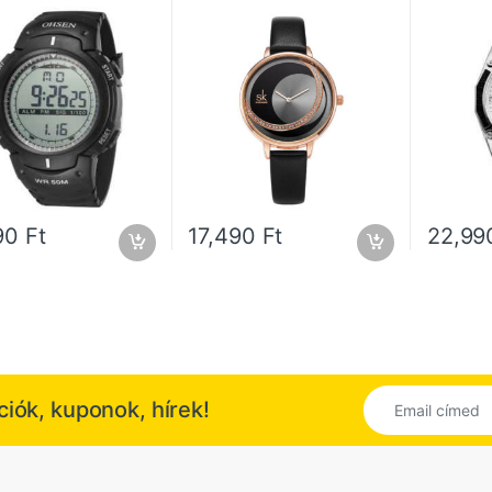
490
Ft
17,490
Ft
22,9
kciók, kuponok, hírek!