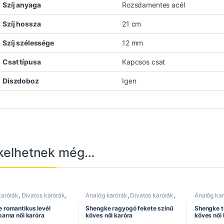
Szíj anyaga
Rozsdamentes acél
Szíj hossza
21 cm
Szíj szélessége
12 mm
Csat típusa
Kapcsos csat
Díszdoboz
Igen
kelhetnek még…
karórák
,
Divatos karórák
,
Analóg karórák
,
Divatos karórák
,
Analóg ka
 karórák
,
Női karórák
,
Elegáns karórák
,
Női karórák
,
Elegáns ka
entes szíj
,
Shengke óra
Shengke óra
Shengke ó
 romantikus levél
Shengke ragyogó fekete színű
Shengke t
barna női karóra
köves női karóra
köves női 