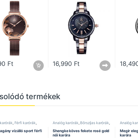
490
Ft
16,990
Ft
18,49
solódó termékek
 karórák
,
Férfi karórák
,
Analóg karórák
,
Bőrszíjas karórák
,
Analóg ka
ra
,
Sportos karórák
,
Divatos karórák
,
Elegáns karórák
,
Divatos ka
karórák
Női karórák
,
Shengke óra
Férfi karór
gány vízálló sport férfi
Shengke köves fekete rosé gold
Megir eleg
Megir óra
női karóra
karóra