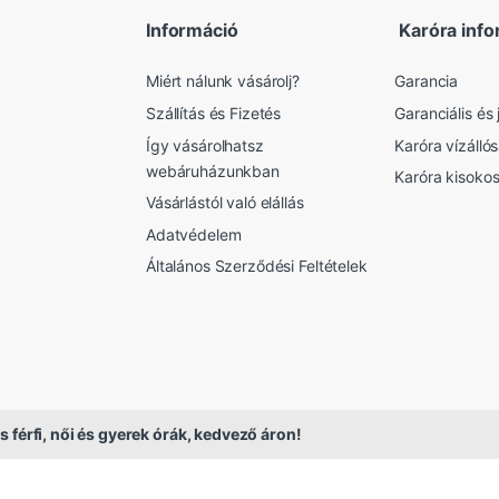
Információ
Karóra info
Miért nálunk vásárolj?
Garancia
Szállítás és Fizetés
Garanciális és j
Így vásárolhatsz
Karóra vízálló
webáruházunkban
Karóra kisoko
Vásárlástól való elállás
Adatvédelem
Általános Szerződési Feltételek
s férfi, női és gyerek órák, kedvező áron!