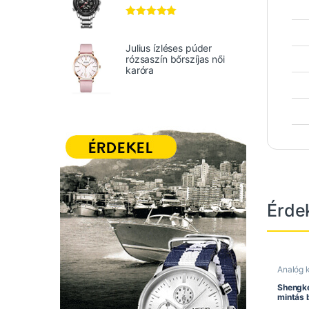
Értékelés:
5.00
/ 5
Julius ízléses púder
rózsaszín bőrszíjas női
karóra
Érde
Analóg 
Elegáns
Rozsdam
Shengke
mintás 