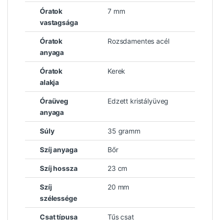
Óratok
7 mm
vastagsága
Óratok
Rozsdamentes acél
anyaga
Óratok
Kerek
alakja
Óraüveg
Edzett kristályüveg
anyaga
Súly
35 gramm
Szíj anyaga
Bőr
Szíj hossza
23 cm
Szíj
20 mm
szélessége
Csat típusa
Tűs csat