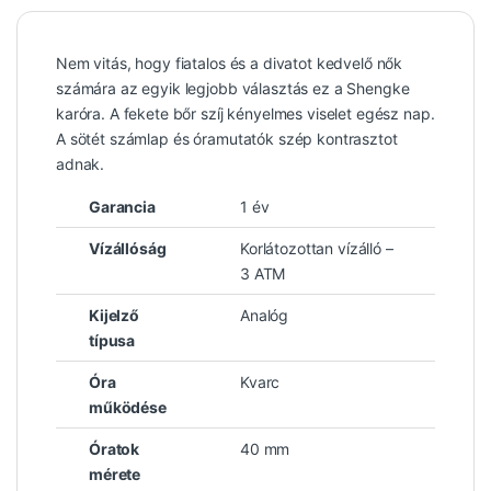
Nem vitás, hogy fiatalos és a divatot kedvelő nők
számára az egyik legjobb választás ez a Shengke
karóra. A fekete bőr szíj kényelmes viselet egész nap.
A sötét számlap és óramutatók szép kontrasztot
adnak.
Garancia
1 év
Vízállóság
Korlátozottan vízálló –
3 ATM
Kijelző
Analóg
típusa
Óra
Kvarc
működése
Óratok
40 mm
mérete