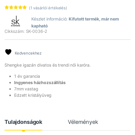
(
1
vásárlói értékelés)
Értékelés
1
5.00
az 5-
Készlet információ:
Kifutott termék, már nem
ből,
kapható
értékelés
alapján
Cikkszám: SK-0036-2
Kedvencekhez
Shengke igazán divatos és trendi női karóra.
1 év garancia
Ingyenes házhozszállítás
7mm vastag
Edzett kristályüveg
Tulajdonságok
Vélemények