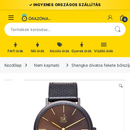
Ugrás a navigációhoz
Ugrás a tartalomhoz
Open
0
Keresés a következőre:
Férfi órák
Női órák
Akciós órák
Gyerek órák
Vízálló órák
Kezdőlap
Nem kapható
Shengke divatos fekete bőrszíj
🔍