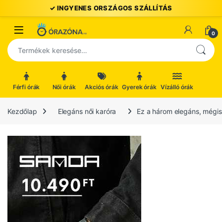
Ugrás a navigációhoz
Ugrás a tartalomhoz
Open
0
Keresés a következőre:
Férfi órák
Női órák
Akciós órák
Gyerek órák
Vízálló órák
Kezdőlap
Elegáns női karóra
Ez a három elegáns, mégis