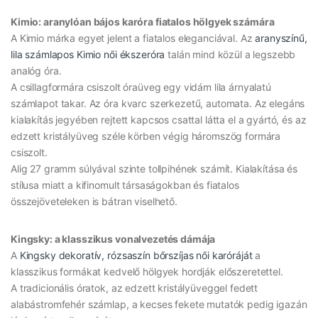
Kimio: aranylóan bájos karóra fiatalos hölgyek számára
A Kimio márka egyet jelent a fiatalos eleganciával. Az
aranyszínű,
lila számlapos Kimio női ékszeróra
talán mind közül a legszebb
analóg óra.
A csillagformára csiszolt óraüveg egy vidám lila árnyalatú
számlapot takar. Az óra kvarc szerkezetű, automata. Az elegáns
kialakítás jegyében rejtett kapcsos csattal látta el a gyártó, és az
edzett kristályüveg széle körben végig háromszög formára
csiszolt.
Alig 27 gramm súlyával szinte tollpihének számít. Kialakítása és
stílusa miatt a kifinomult társaságokban és fiatalos
összejöveteleken is bátran viselhető.
Kingsky: a klasszikus vonalvezetés dámája
A
Kingsky dekoratív, rózsaszín bőrszíjas női karóráját
a
klasszikus formákat kedvelő hölgyek hordják előszeretettel.
A tradicionális óratok, az edzett kristályüveggel fedett
alabástromfehér számlap, a kecses fekete mutatók pedig igazán