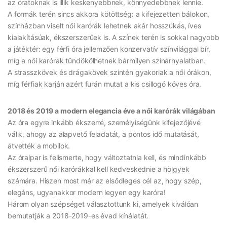
az óratoknak is illik keskenyebbnek, könnyedebbnek lennie.
A formák terén sincs akkora kötöttség: a kifejezetten bálokon,
színházban viselt női karórák lehetnek akár hosszúkás, íves
kialakításúak, ékszerszerűek is. A színek terén is sokkal nagyobb
a játéktér: egy férfi óra jellemzően konzervatív színvilággal bír,
míg a női karórák tündökölhetnek bármilyen színárnyalatban.
A strasszkövek és drágakövek szintén gyakoriak a női órákon,
míg férfiak karján azért furán mutat a kis csillogó köves óra.
2018 és 2019 a modern elegancia éve a női karórák világában
Az óra egyre inkább ékszerré, személyiségünk kifejezőjévé
válik, ahogy az alapvető feladatát, a pontos idő mutatását,
átvették a mobilok.
Az óraipar is felismerte, hogy változtatnia kell, és mindinkább
ékszerszerű női karórákkal kell kedveskednie a hölgyek
számára. Hiszen most már az elsődleges cél az, hogy szép,
elegáns, ugyanakkor modern legyen egy karóra!
Három olyan szépséget választottunk ki, amelyek kiválóan
bemutatják a 2018-2019-es évad kínálatát.