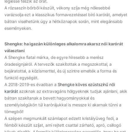
légiessé teszik az órát.
A rózsaszín bőrből készült, vékony szíja még nőiesebbé
varázsolja ezt a klasszikus formavezetéssel bíró karórát, amelyet
bátran viselhetünk úgy a hétköznapok során, mint elegánsabb
eseményeken.
Shengke: ha igazán különleges alkalomra akarsz női karórát
választani
A Shengke fiatal márka, de egyre híresebb a merész
óradesignjairól. A tervezők szakítottak a megszokottal, a
bejáratottal, a közismerttel, és új szintre emelték a forma és
funkció egységét.
A 2018-2019-es évadban a
Shengke köves ezüstszínű női
karórát
azoknak az extravagáns hölgyeknek tudjuk ajánlani, akik
bátran szakítanak a bevett hagyományokkal és
személyiségükön túl karórájukkal is messze ki akarnak tűnni a
tömegből!
A szépen megmunkált számlapot edzett kristályüveg fedi, a
fémből készült szíjat, ami rejtett csattal zárható, apró, csillogó
kövek díszítik. A formája különlegessége garantálja, hogy ha ezt