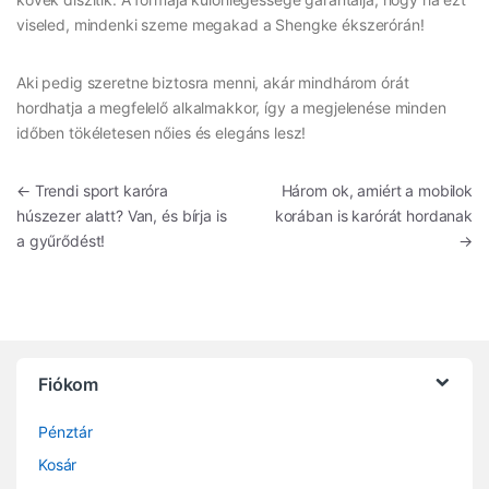
viseled, mindenki szeme megakad a Shengke ékszerórán!
Aki pedig szeretne biztosra menni, akár mindhárom órát
hordhatja a megfelelő alkalmakkor, így a megjelenése minden
időben tökéletesen nőies és elegáns lesz!
Bejegyzés navigáció
←
Trendi sport karóra
Három ok, amiért a mobilok
húszezer alatt? Van, és bírja is
korában is karórát hordanak
a gyűrődést!
→
Fiókom
Pénztár
Kosár