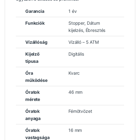
Garancia
1 év
Funkciók
Stopper, Dátum
kijelzés, Ébresztés
Vízállóság
Vízálló – 5 ATM
Kijelző
Digitális
típusa
Óra
Kvarc
működése
Óratok
46 mm
mérete
Óratok
Fémötvözet
anyaga
Óratok
16 mm
vastagsága