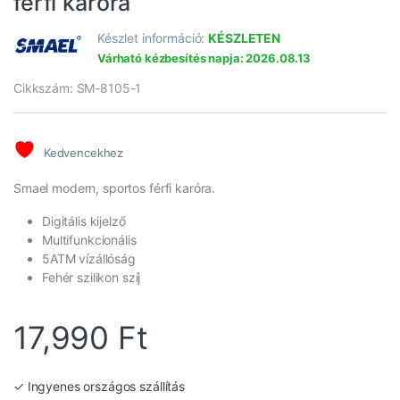
férfi karóra
Készlet információ:
KÉSZLETEN
Várható kézbesítés napja: 2026.08.13
Cikkszám: SM-8105-1
Kedvencekhez
Smael modern, sportos férfi karóra.
Digitális kijelző
Multifunkcionális
5ATM vízállóság
Fehér szilikon szíj
17,990
Ft
✓ Ingyenes országos szállítás