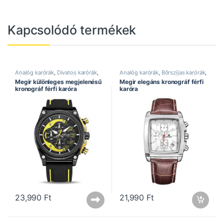
Kapcsolódó termékek
Analóg karórák
,
Divatos karórák
,
Analóg karórák
,
Bőrszíjas karórák
,
Férfi karórák
,
Kronográf karórák
,
Divatos karórák
,
Elegáns karórák
,
Megir különleges megjelenésű
Megir elegáns kronográf férfi
Megir óra
,
Speciális ajánlat
,
Férfi karórák
,
Kronográf karórák
,
kronográf férfi karóra
karóra
Sportos karórák
Megir óra
23,990
Ft
21,990
Ft