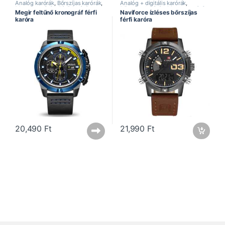
Analóg karórák
,
Bőrszíjas karórák
,
Analóg + digitális karórák
,
Divatos karórák
,
Férfi karórák
,
Bőrszíjas karórák
,
Divatos karórák
,
Megir feltűnő kronográf férfi
Naviforce ízléses bőrszíjas
Kronográf karórák
,
Megir óra
,
Dual kijelzős karórák
,
Férfi
karóra
férfi karóra
Sportos karórák
karórák
,
Naviforce óra
,
Sportos
karórák
20,490
Ft
21,990
Ft