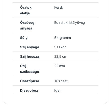
Óratok
Kerek
alakja
Óraüveg
Edzett kristályüveg
anyaga
Súly
54 gramm
Szíj anyaga
Szilikon
Szíj hossza
22,5 cm
Szíj
22 mm
szélessége
Csat típusa
Tűs csat
Díszdoboz
Igen