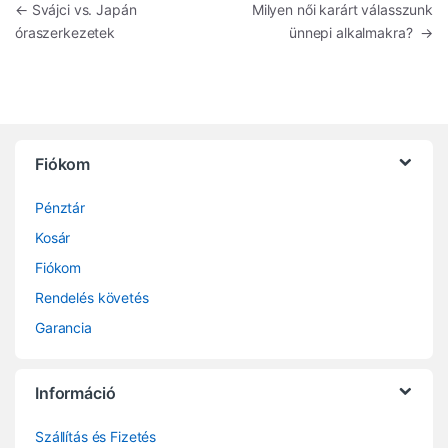
Bejegyzés navigáció
←
Svájci vs. Japán
Milyen női karárt válasszunk
óraszerkezetek
ünnepi alkalmakra?
→
Fiókom
Pénztár
Kosár
Fiókom
Rendelés követés
Garancia
Információ
Szállítás és Fizetés