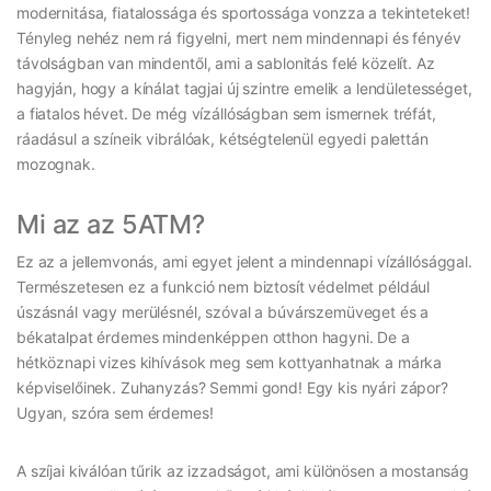
modernitása, fiatalossága és sportossága vonzza a tekinteteket!
Tényleg nehéz nem rá figyelni, mert nem mindennapi és fényév
távolságban van mindentől, ami a sablonitás felé közelít. Az
hagyján, hogy a kínálat tagjai új szintre emelik a lendületességet,
a fiatalos hévet. De még vízállóságban sem ismernek tréfát,
ráadásul a színeik vibrálóak, kétségtelenül egyedi palettán
mozognak.
Mi az az 5ATM?
Ez az a jellemvonás, ami egyet jelent a mindennapi vízállósággal.
Természetesen ez a funkció nem biztosít védelmet például
úszásnál vagy merülésnél, szóval a búvárszemüveget és a
békatalpat érdemes mindenképpen otthon hagyni. De a
hétköznapi vizes kihívások meg sem kottyanhatnak a márka
képviselőinek. Zuhanyzás? Semmi gond! Egy kis nyári zápor?
Ugyan, szóra sem érdemes!
A szíjai kiválóan tűrik az izzadságot, ami különösen a mostanság