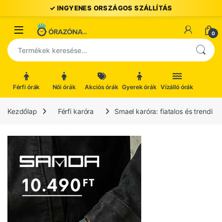
Ugrás a navigációhoz
Ugrás a tartalomhoz
Open
0
Keresés a következőre:
Férfi órák
Női órák
Akciós órák
Gyerek órák
Vízálló órák
Kezdőlap
Férfi karóra
Smael karóra: fiatalos és trendi