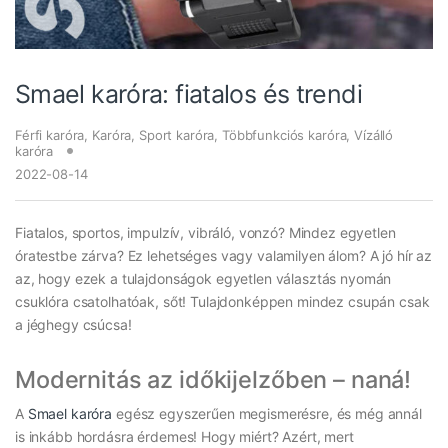
Smael karóra: fiatalos és trendi
Férfi karóra
,
Karóra
,
Sport karóra
,
Többfunkciós karóra
,
Vízálló
karóra
2022-08-14
Fiatalos, sportos, impulzív, vibráló, vonzó? Mindez egyetlen
óratestbe zárva? Ez lehetséges vagy valamilyen álom? A jó hír az
az, hogy ezek a tulajdonságok egyetlen választás nyomán
csuklóra csatolhatóak, sőt! Tulajdonképpen mindez csupán csak
a jéghegy csúcsa!
Modernitás az időkijelzőben – naná!
A
Smael karóra
egész egyszerűen megismerésre, és még annál
is inkább hordásra érdemes! Hogy miért? Azért, mert