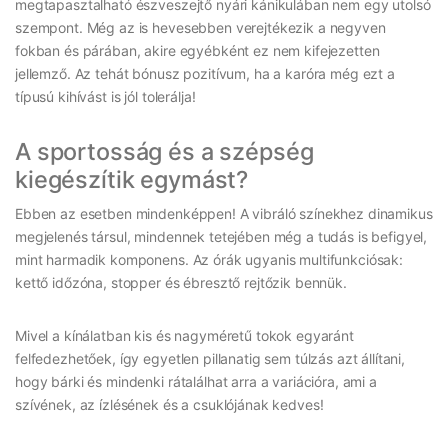
megtapasztalható észveszejtő nyári kánikulában nem egy utolsó
szempont. Még az is hevesebben verejtékezik a negyven
fokban és párában, akire egyébként ez nem kifejezetten
jellemző. Az tehát bónusz pozitívum, ha a karóra még ezt a
típusú kihívást is jól tolerálja!
A sportosság és a szépség
kiegészítik egymást?
Ebben az esetben mindenképpen! A vibráló színekhez dinamikus
megjelenés társul, mindennek tetejében még a tudás is befigyel,
mint harmadik komponens. Az órák ugyanis multifunkciósak:
kettő időzóna, stopper és ébresztő rejtőzik bennük.
Mivel a kínálatban kis és nagyméretű tokok egyaránt
felfedezhetőek, így egyetlen pillanatig sem túlzás azt állítani,
hogy bárki és mindenki rátalálhat arra a variációra, ami a
szívének, az ízlésének és a csuklójának kedves!