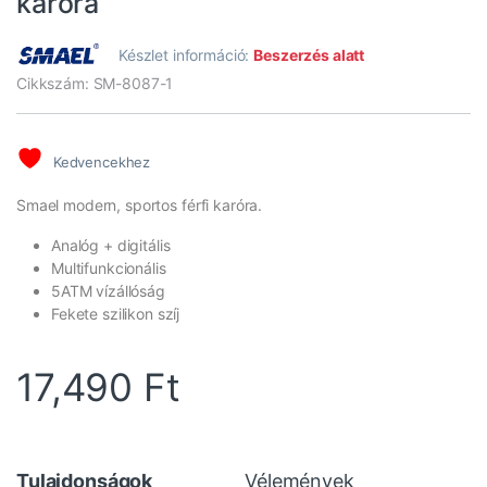
karóra
Készlet információ:
Beszerzés alatt
Cikkszám: SM-8087-1
Kedvencekhez
Smael modern, sportos férfi karóra.
Analóg + digitális
Multifunkcionális
5ATM vízállóság
Fekete szilikon szíj
17,490
Ft
Tulajdonságok
Vélemények