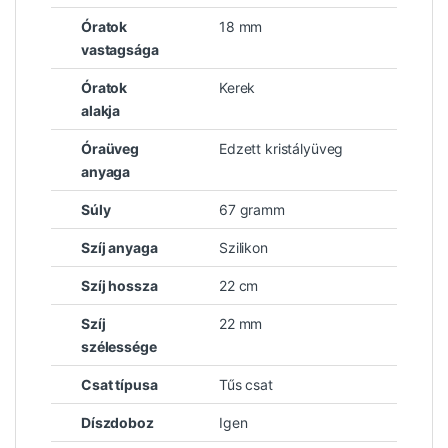
Óratok
18 mm
vastagsága
Óratok
Kerek
alakja
Óraüveg
Edzett kristályüveg
anyaga
Súly
67 gramm
Szíj anyaga
Szilikon
Szíj hossza
22 cm
Szíj
22 mm
szélessége
Csat típusa
Tűs csat
Díszdoboz
Igen