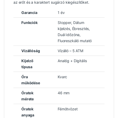
az erőt és a karaktert sugárzó kiegészítőket.
Garancia
1 év
Funkciók
Stopper, Dátum
kijelzés, Ébresztés,
Duál időzóna,
Fluoreszkáló mutató
Vízállóság
Vízálló – 5 ATM
Kijelző
Analóg + Digitális
típusa
Óra
Kvarc
működése
Óratok
46 mm
mérete
Óratok
Fémötvözet
anyaga