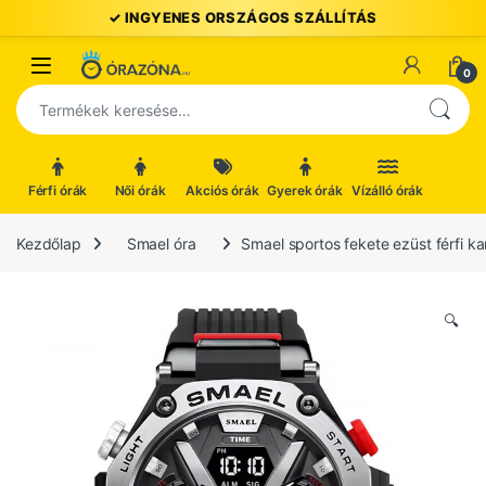
Ugrás a navigációhoz
Ugrás a tartalomhoz
Open
0
Keresés a következőre:
Férfi órák
Női órák
Akciós órák
Gyerek órák
Vízálló órák
Kezdőlap
Smael óra
Smael sportos fekete ezüst férfi ka
🔍