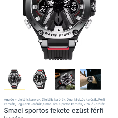
Analóg + digitális karórák
,
Digitális karórák
,
Dual kijelzős karórák
,
Férfi
karórák
,
Legújabb karórák
,
Smael óra
,
Sportos karórák
,
Vízálló karórák
Smael sportos fekete ezüst férfi