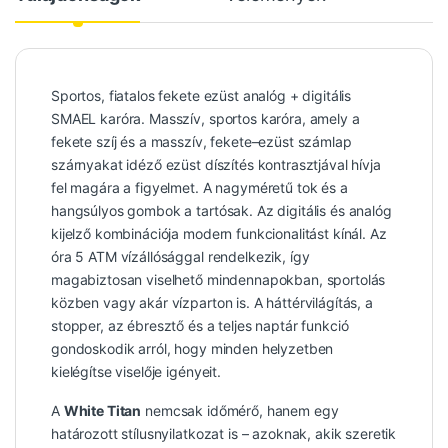
Sportos, fiatalos fekete ezüst analóg + digitális
SMAEL karóra. Masszív, sportos karóra, amely a
fekete szíj és a masszív, fekete–ezüst számlap
szárnyakat idéző ezüst díszítés kontrasztjával hívja
fel magára a figyelmet. A nagyméretű tok és a
hangsúlyos gombok a tartósak. Az digitális és analóg
kijelző kombinációja modern funkcionalitást kínál. Az
óra 5 ATM vízállósággal rendelkezik, így
magabiztosan viselhető mindennapokban, sportolás
közben vagy akár vízparton is. A háttérvilágítás, a
stopper, az ébresztő és a teljes naptár funkció
gondoskodik arról, hogy minden helyzetben
kielégítse viselője igényeit.
A
White Titan
nemcsak időmérő, hanem egy
határozott stílusnyilatkozat is – azoknak, akik szeretik