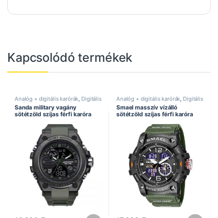
Kapcsolódó termékek
Analóg + digitális karórák
,
Digitális
Analóg + digitális karórák
,
Digitális
karórák
,
Divatos karórák
,
Sanda
karórák
,
Dual kijelzős karórák
,
Sanda military vagány
Smael masszív vízálló
óra
,
Sportos karórák
Férfi karórák
,
Legújabb karórák
,
sötétzöld szíjas férfi karóra
sötétzöld szíjas férfi karóra
Smael óra
,
Sportos karórák
,
Vízálló karórák