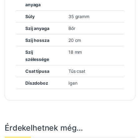
anyaga
Súly
35 gramm
Szíj anyaga
Bőr
Szíj hossza
20 cm
Szíj
18 mm
szélessége
Csat típusa
Tűs csat
Díszdoboz
Igen
Érdekelhetnek még…