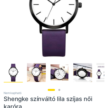
Nem kapható
Shengke színváltó lila szíjas női
karóra