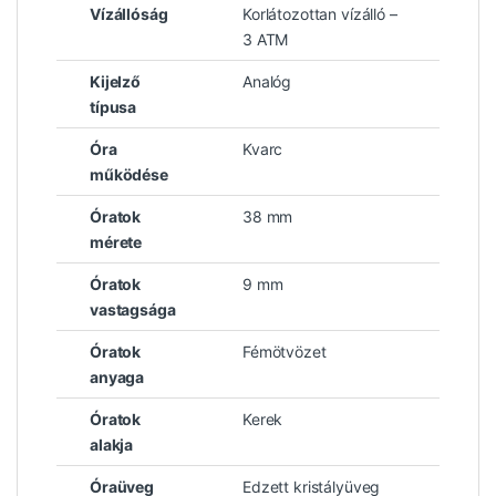
Vízállóság
Korlátozottan vízálló –
3 ATM
Kijelző
Analóg
típusa
Óra
Kvarc
működése
Óratok
38 mm
mérete
Óratok
9 mm
vastagsága
Óratok
Fémötvözet
anyaga
Óratok
Kerek
alakja
Óraüveg
Edzett kristályüveg