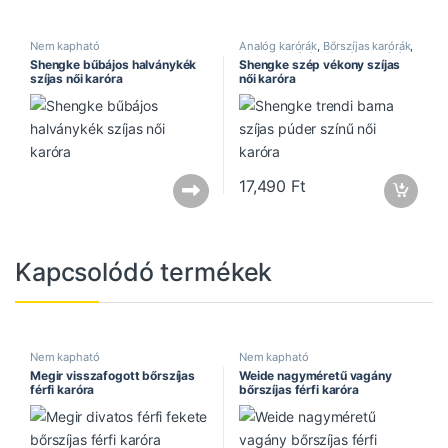
Nem kapható
Analóg karórák
,
Bőrszíjas karórák
,
Divatos karórák
,
Elegáns karórák
,
Shengke bűbájos halványkék
Shengke szép vékony szíjas
Női karórák
,
Shengke óra
szíjas női karóra
női karóra
17,490
Ft
Kapcsolódó termékek
Nem kapható
Nem kapható
Megir visszafogott bőrszíjas
Weide nagyméretű vagány
férfi karóra
bőrszíjas férfi karóra