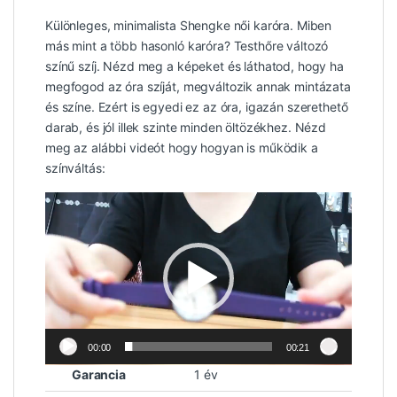
Különleges, minimalista Shengke női karóra. Miben
más mint a több hasonló karóra? Testhőre változó
színű szíj. Nézd meg a képeket és láthatod, hogy ha
megfogod az óra szíját, megváltozik annak mintázata
és színe. Ezért is egyedi ez az óra, igazán szerethető
darab, és jól illek szinte minden öltözékhez. Nézd
meg az alábbi videót hogy hogyan is működik a
színváltás:
Videólejátszó
00:00
00:21
Garancia
1 év