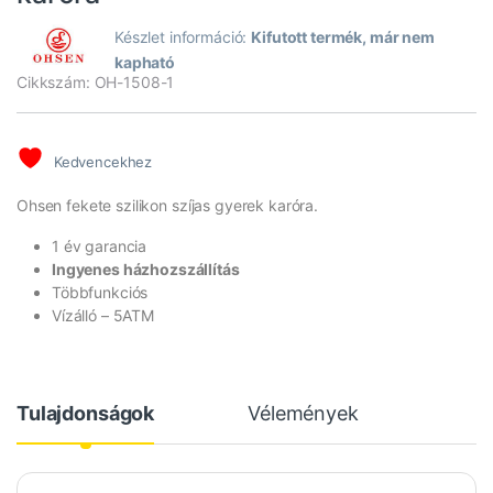
Készlet információ:
Kifutott termék, már nem
kapható
Cikkszám: OH-1508-1
Kedvencekhez
Ohsen fekete szilikon szíjas gyerek karóra.
1 év garancia
Ingyenes házhozszállítás
Többfunkciós
Vízálló – 5ATM
Tulajdonságok
Vélemények