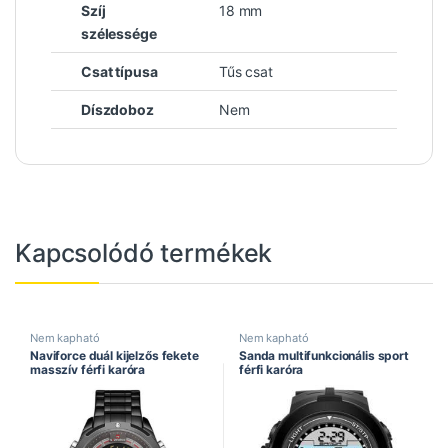
Szíj
18 mm
szélessége
Csat típusa
Tűs csat
Díszdoboz
Nem
Kapcsolódó termékek
Nem kapható
Nem kapható
Naviforce duál kijelzős fekete
Sanda multifunkcionális sport
masszív férfi karóra
férfi karóra