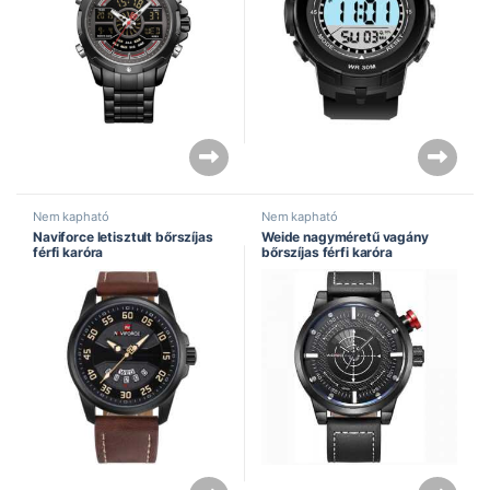
Nem kapható
Nem kapható
Naviforce letisztult bőrszíjas
Weide nagyméretű vagány
férfi karóra
bőrszíjas férfi karóra