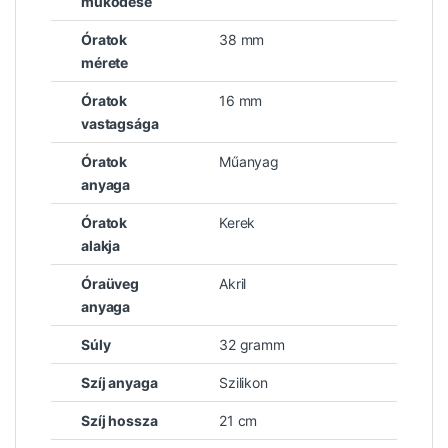
működése
Óratok
38 mm
mérete
Óratok
16 mm
vastagsága
Óratok
Műanyag
anyaga
Óratok
Kerek
alakja
Óraüveg
Akril
anyaga
Súly
32 gramm
Szíj anyaga
Szilikon
Szíj hossza
21 cm