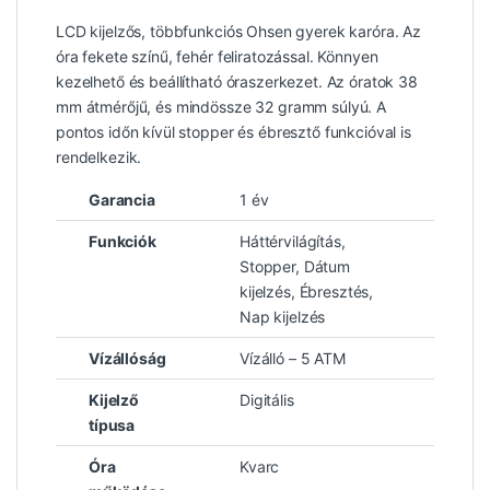
LCD kijelzős, többfunkciós Ohsen gyerek karóra. Az
óra fekete színű, fehér feliratozással. Könnyen
kezelhető és beállítható óraszerkezet. Az óratok 38
mm átmérőjű, és mindössze 32 gramm súlyú. A
pontos időn kívül stopper és ébresztő funkcióval is
rendelkezik.
Garancia
1 év
Funkciók
Háttérvilágítás,
Stopper, Dátum
kijelzés, Ébresztés,
Nap kijelzés
Vízállóság
Vízálló – 5 ATM
Kijelző
Digitális
típusa
Óra
Kvarc