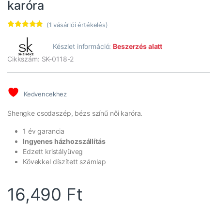
karóra
(
1
vásárlói értékelés)
Értékelés
1
5.00
az 5-
Készlet információ:
Beszerzés alatt
ből,
értékelés
Cikkszám: SK-0118-2
alapján
Kedvencekhez
Shengke csodaszép, bézs színű női karóra.
1 év garancia
Ingyenes házhozszállítás
Edzett kristályüveg
Kövekkel díszített számlap
16,490
Ft