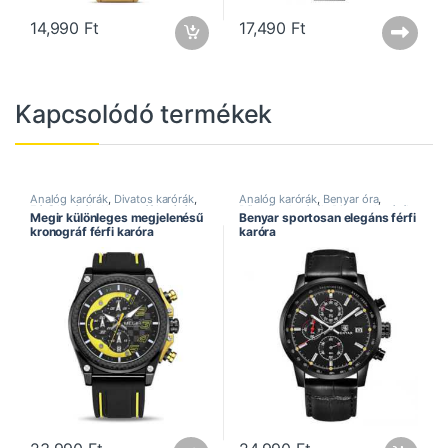
14,990
Ft
17,490
Ft
Kapcsolódó termékek
Analóg karórák
,
Divatos karórák
,
Analóg karórák
,
Benyar óra
,
Férfi karórák
,
Kronográf karórák
,
Bőrszíjas karórák
,
Divatos karórák
,
Megir különleges megjelenésű
Benyar sportosan elegáns férfi
Megir óra
,
Speciális ajánlat
,
Elegáns karórák
,
Férfi karórák
,
kronográf férfi karóra
karóra
Sportos karórák
Kronográf karórák
,
Sportos
karórák