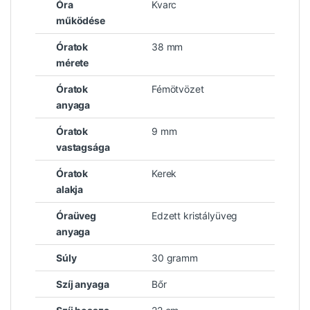
Óra
Kvarc
működése
Óratok
38 mm
mérete
Óratok
Fémötvözet
anyaga
Óratok
9 mm
vastagsága
Óratok
Kerek
alakja
Óraüveg
Edzett kristályüveg
anyaga
Súly
30 gramm
Szíj anyaga
Bőr