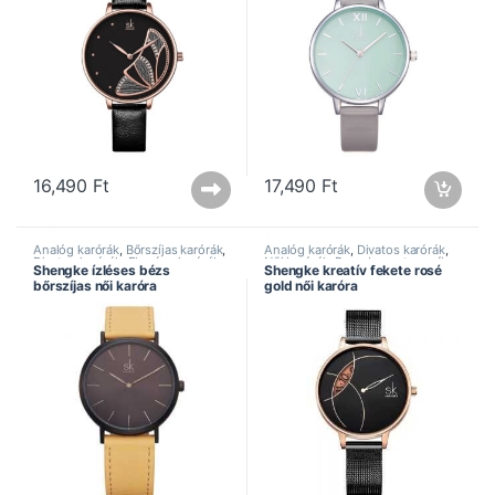
16,490
Ft
17,490
Ft
Analóg karórák
,
Bőrszíjas karórák
,
Analóg karórák
,
Divatos karórák
,
Divatos karórák
,
Elegáns karórák
,
Női karórák
,
Rozsdamentes szíj
,
Shengke ízléses bézs
Shengke kreatív fekete rosé
Női karórák
,
Shengke óra
,
Shengke óra
bőrszíjas női karóra
gold női karóra
Speciális ajánlat