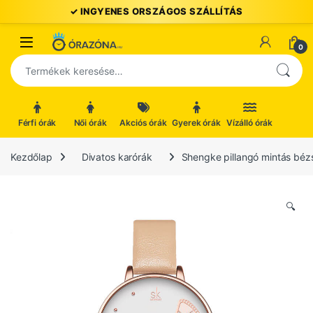
Ugrás a navigációhoz
Ugrás a tartalomhoz
Open
0
Keresés a következőre:
Férfi órák
Női órák
Akciós órák
Gyerek órák
Vízálló órák
Kezdőlap
Divatos karórák
Shengke pillangó mintás bézs
🔍