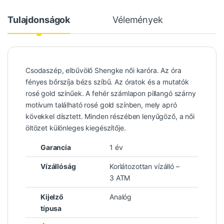
Tulajdonságok
Vélemények
Csodaszép, elbűvölő Shengke női karóra. Az óra
fényes bőrszíja bézs szíbű. Az óratok és a mutatók
rosé gold színűek. A fehér számlapon pillangó szárny
motívum található rosé gold színben, mely apró
kövekkel dísztett. Minden részében lenyűgöző, a női
öltözet különleges kiegészítője.
Garancia
1 év
Vízállóság
Korlátozottan vízálló –
3 ATM
Kijelző
Analóg
típusa