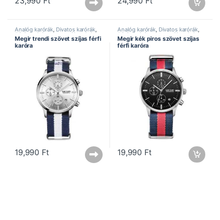
23,990
Ft
24,990
Ft
Analóg karórák
,
Divatos karórák
,
Analóg karórák
,
Divatos karórák
,
Férfi karórák
,
Kronográf karórák
,
Férfi karórák
,
Kronográf karórák
,
Megir trendi szövet szíjas férfi
Megir kék piros szövet szíjas
Megir óra
,
Sportos karórák
Megir óra
,
Sportos karórák
karóra
férfi karóra
19,990
Ft
19,990
Ft