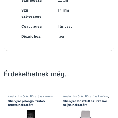
Szíj hossza
22 cm
Szíj
14 mm
szélessége
Csat típusa
Tűs csat
Díszdoboz
Igen
Érdekelhetnek még…
Analóg karórák
,
Bőrszíjas karórák
,
Analóg karórák
,
Bőrszíjas karórák
,
Divatos karórák
,
Elegáns karórák
,
Divatos karórák
,
Elegáns karórák
,
Shengke pillangó mintás
Shengke letisztult szürke bőr
Női karórák
,
Shengke óra
Női karórák
,
Shengke óra
fekete női karóra
szíjas női karóra