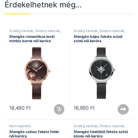
Érdekelhetnek még…
Analóg karórák
,
Divatos karórák
,
Analóg karórák
,
Divatos karórák
,
Elegáns karórák
,
Női karórák
,
Elegáns karórák
,
Női karórák
,
Shengke romantikus levél
Shengke bájos fekete ezüst
Rozsdamentes szíj
,
Shengke óra
Rozsdamentes szíj
,
Shengke óra
mintás barna női karóra
színű női karóra
18,490
Ft
16,990
Ft
Nem kapható
Analóg karórák
,
Divatos karórák
,
Elegáns karórák
,
Női karórák
,
Shengke csinos fekete fehér
Shengke tündöklő fekete színű
Shengke óra
női karóra
köves női karóra