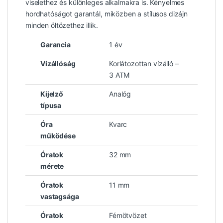
viselethez és különleges alkalmakra is. Kényelmes
hordhatóságot garantál, miközben a stílusos dizájn
minden öltözethez illik.
Garancia
1 év
Vízállóság
Korlátozottan vízálló –
3 ATM
Kijelző
Analóg
típusa
Óra
Kvarc
működése
Óratok
32 mm
mérete
Óratok
11 mm
vastagsága
Óratok
Fémötvözet