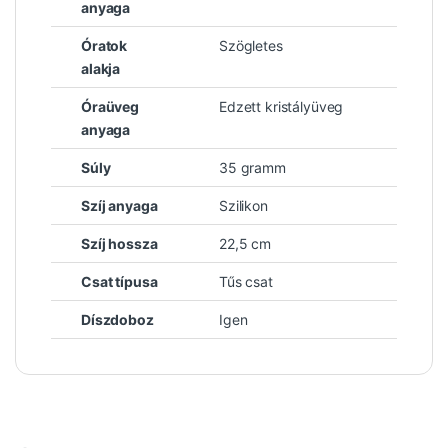
anyaga
Óratok
Szögletes
alakja
Óraüveg
Edzett kristályüveg
anyaga
Súly
35 gramm
Szíj anyaga
Szilikon
Szíj hossza
22,5 cm
Csat típusa
Tűs csat
Díszdoboz
Igen