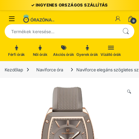
Ugrás a navigációhoz
Ugrás a tartalomhoz
Open
0
Keresés a következőre:
Férfi órák
Női órák
Akciós órák
Gyerek órák
Vízálló órák
Kezdőlap
Naviforce óra
Naviforce elegáns szögletes sz
🔍