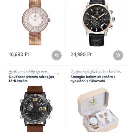
16,990
Ft
24,990
Ft
Analóg + digitális karórák
,
Divatos karórák
,
Elegáns karórák
,
Bőrszíjas karórák
,
Divatos karórák
,
Női karórák
,
Shengke óra
,
Naviforce ízléses bőrszíjas
Shengke letisztult karóra +
Dual kijelzős karórák
,
Férfi
Speciális ajánlat
férfi karóra
nyaklánc + fülbevaló
karórák
,
Naviforce óra
,
Sportos
karórák