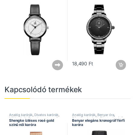
18,490
Ft
Kapcsolódó termékek
Analóg karórák
,
Divatos karórák
,
Analóg karórák
,
Benyar óra
,
Női karórák
,
Rozsdamentes szíj
,
Bőrszíjas karórák
,
Divatos karórák
,
Shengke ízléses rosé gold
Benyar elegáns kronográf férfi
Shengke óra
Elegáns karórák
,
Férfi karórák
,
színű női karóra
karóra
Kronográf karórák