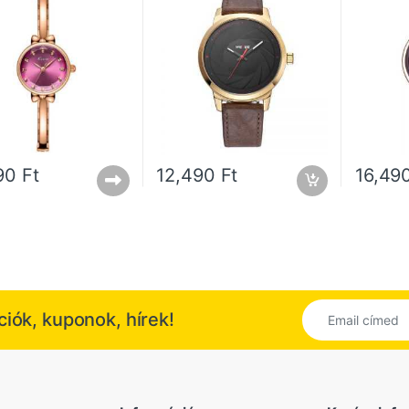
490
Ft
12,490
Ft
16,49
kciók, kuponok, hírek!