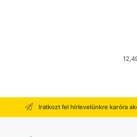
12,
Iratkozt fel hírlevelünkre karóra a