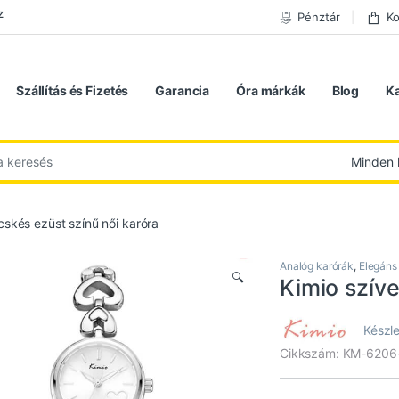
z
Pénztár
Ko
Szállítás és Fizetés
Garancia
Óra márkák
Blog
K
 következőre:
cskés ezüst színű női karóra
Analóg karórák
,
Elegáns
🔍
Kimio szíve
Készle
Cikkszám: KM-6206