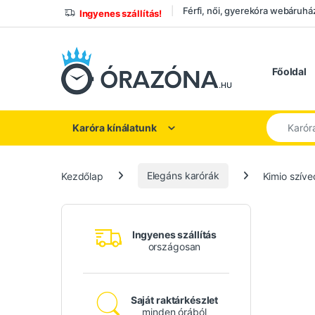
Ugrás a navigációhoz
Ugrás a tartalomhoz
Férfi, női, gyerekóra webáruhá
Ingyenes szállítás!
Főoldal
Keresés a
Karóra kínálatunk
Kezdőlap
Elegáns karórák
Kimio szíve
Ingyenes szállítás
országosan
Saját raktárkészlet
minden órából