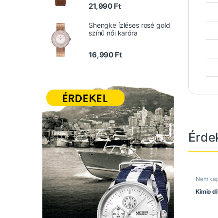
Értékelés:
21,990
Ft
5.00
/ 5
Shengke ízléses rosé gold
színű női karóra
16,990
Ft
Érde
Nem ka
Kimio di