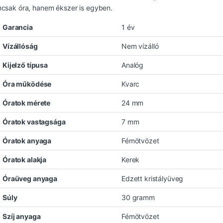
csak óra, hanem ékszer is egyben.
Garancia
1 év
Vízállóság
Nem vízálló
Kijelző típusa
Analóg
Óra működése
Kvarc
Óratok mérete
24 mm
Óratok vastagsága
7 mm
Óratok anyaga
Fémötvözet
Óratok alakja
Kerek
Óraüveg anyaga
Edzett kristályüveg
Súly
30 gramm
Szíj anyaga
Fémötvözet