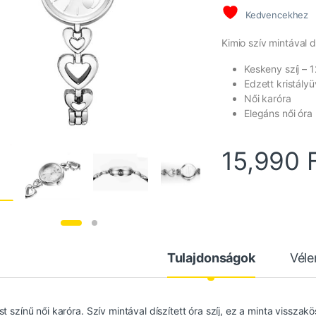
Kedvencekhez
Kimio szív mintával dí
Keskeny szíj –
Edzett kristály
Női karóra
Elegáns női óra
15,990
Tulajdonságok
Vél
st színű női karóra. Szív mintával díszített óra szíj, ez a minta vissza