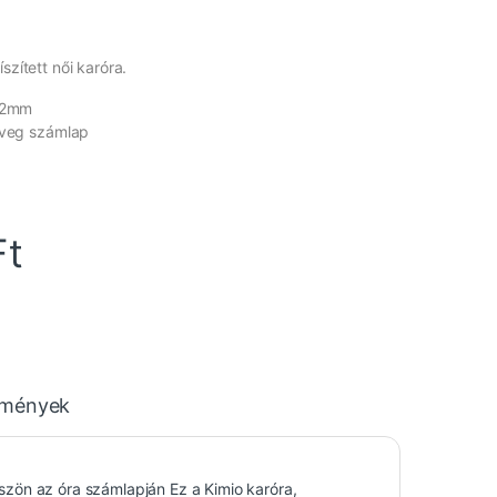
szített női karóra.
 12mm
üveg számlap
Ft
emények
köszön az óra számlapján Ez a Kimio karóra,