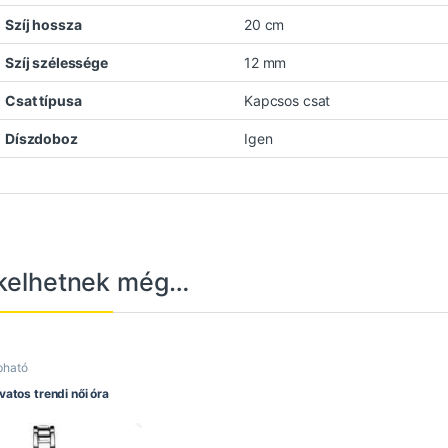
Szíj hossza
20 cm
Szíj szélessége
12 mm
Csat típusa
Kapcsos csat
Díszdoboz
Igen
kelhetnek még…
pható
vatos trendi női óra