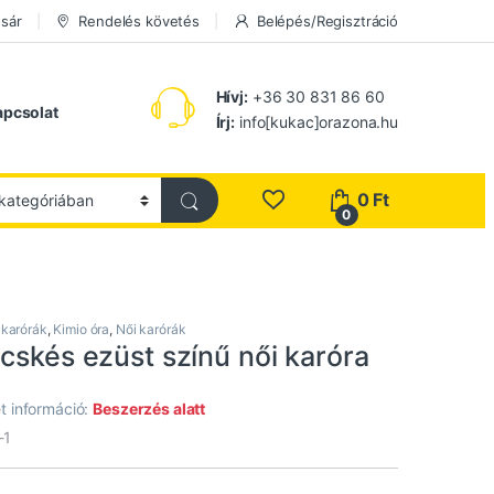
sár
Rendelés követés
Belépés/Regisztráció
Hívj:
+36 30 831 86 60
apcsolat
Írj:
info[kukac]orazona.hu
0
Ft
0
 karórák
,
Kimio óra
,
Női karórák
cskés ezüst színű női karóra
t információ:
Beszerzés alatt
-1