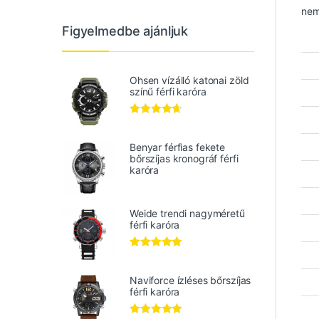
nem
Figyelmedbe ajánljuk
Ohsen vízálló katonai zöld
színű férfi karóra
Értékelés:
4.50
/ 5
Benyar férfias fekete
bőrszíjas kronográf férfi
karóra
Weide trendi nagyméretű
férfi karóra
Értékelés:
5.00
/ 5
Naviforce ízléses bőrszíjas
férfi karóra