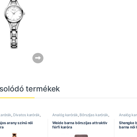
solódó termékek
karórák
,
Divatos karórák
,
Analóg karórák
,
Bőrszíjas karórák
,
Analóg ka
 karórák
,
Kimio óra
,
Női
Divatos karórák
,
Elegáns karórák
,
Divatos ka
Férfi karórák
,
Sportos karórák
,
Női karórá
jos arany színű női
Weide barna bőrszíjas attraktív
Shengke b
Weide óra
ra
férfi karóra
barna női 