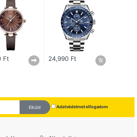
0
Ft
24,990
Ft
Adatvédelmet elfogadom
Elküld