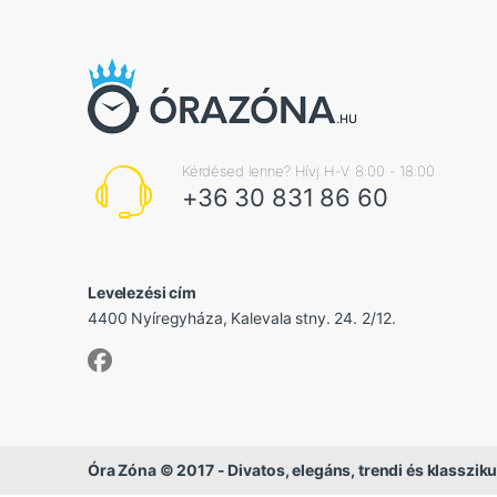
Kérdésed lenne? Hívj H-V: 8:00 - 18:00
+36 30 831 86 60
Levelezési cím
4400 Nyíregyháza, Kalevala stny. 24. 2/12.
Óra Zóna © 2017 - Divatos, elegáns, trendi és klassziku