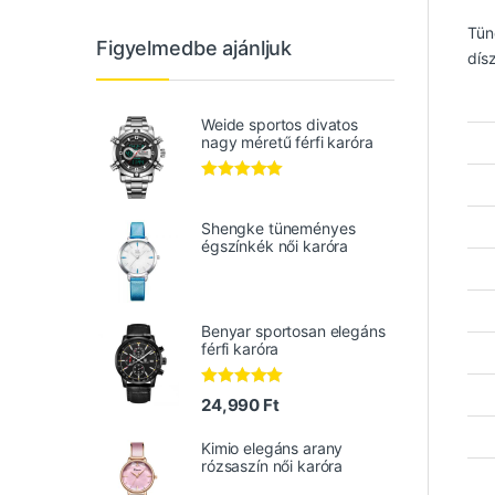
Tün
Figyelmedbe ajánljuk
dís
Weide sportos divatos
nagy méretű férfi karóra
Értékelés:
5.00
/ 5
Shengke tüneményes
égszínkék női karóra
Benyar sportosan elegáns
férfi karóra
Értékelés:
24,990
Ft
5.00
/ 5
Kimio elegáns arany
rózsaszín női karóra