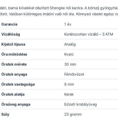
déri, barna kövekkel díszített Shengke női karóra. A bőrszíj gyöngyh
zített. Valóban különleges imádni való női óra. Könnyed viselet egész n
Garancia
1 év
Vízállóság
Korlátozottan vízálló – 3 ATM
Kijelző típusa
Analóg
Óra működése
Kvarc
Óratok mérete
30 mm
Óratok anyaga
Fémötvözet
Óratok vastagsága
9 mm
Óratok alakja
Kerek
Óraüveg anyaga
Edzett kristályüveg
Súly
23 gramm