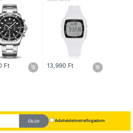
90
Ft
13,990
Ft
Adatvédelmet elfogadom
Elküld