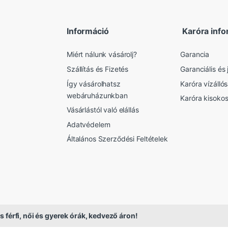
Információ
Karóra info
Miért nálunk vásárolj?
Garancia
Szállítás és Fizetés
Garanciális és j
Így vásárolhatsz
Karóra vízálló
webáruházunkban
Karóra kisoko
Vásárlástól való elállás
Adatvédelem
Általános Szerződési Feltételek
s férfi, női és gyerek órák, kedvező áron!