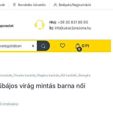
sár
Rendelés követés
Belépés/Regisztráció
Hívj:
+36 30 831 86 60
apcsolat
Írj:
info[kukac]orazona.hu
0
Ft
0
s karórák
,
Divatos karórák
,
Elegáns karórák
,
Női karórák
,
Shengke
bájos virág mintás barna női
ói értékelés)