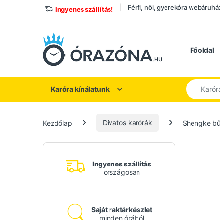
Ugrás a navigációhoz
Ugrás a tartalomhoz
Férfi, női, gyerekóra webáruhá
Ingyenes szállítás!
Főoldal
Keresés a
Karóra kínálatunk
Kezdőlap
Divatos karórák
Shengke bűb
Ingyenes szállítás
országosan
Saját raktárkészlet
minden órából