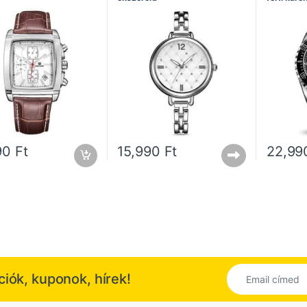
90
Ft
15,990
Ft
22,9
kciók, kuponok, hírek!