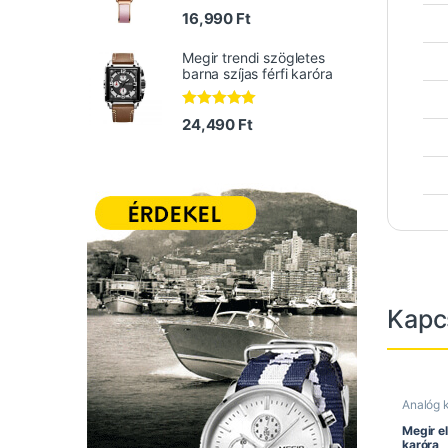
16,990
Ft
Megir trendi szögletes
barna szíjas férfi karóra
Értékelés:
24,490
Ft
5.00
/ 5
Kapc
Analóg 
Divatos
Férfi ka
Megir e
Megir ór
karóra