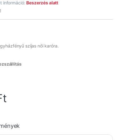
t információ:
Beszerzés alatt
1
yházfényű szíjas női karóra.
zszállítás
Ft
emények