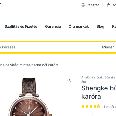
z
Pénztár
Ko
Szállítás és Fizetés
Garancia
Óra márkák
Blog
K
 következőre:
ájos virág mintás barna női karóra
Analóg karórák
,
Bőrszíja
🔍
óra
Shengke bű
karóra
(
1
vásárl
Értékelés
1
5.00
az 5-