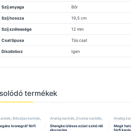
Szíj anyaga
Bőr
Szíj hossza
19,5 cm
Szíj szélessége
12 mm
Csat típusa
Tűs csat
Díszdoboz
Igen
solódó termékek
karórák
,
Bőrszíjas karórák
,
Analóg karórák
,
Divatos karórák
,
Analóg ka
 karórák
,
Elegáns karórák
,
Elegáns karórák
,
Női karórák
,
Férfi karór
rórák
,
Kronográf karórák
,
Shengke óra
Megir óra
,
legáns kronográf férfi
Shengke ízléses ezüst színű női
Megir hat
a
Sportos ka
ékszeróra
férfi karór