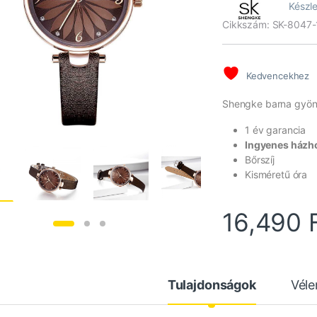
Készle
ből,
értékelés
Cikkszám: SK-8047-
alapján
Kedvencekhez
Shengke barna gyöng
1 év garancia
Ingyenes házho
Bőrszíj
Kisméretű óra
16,490
Tulajdonságok
Vél