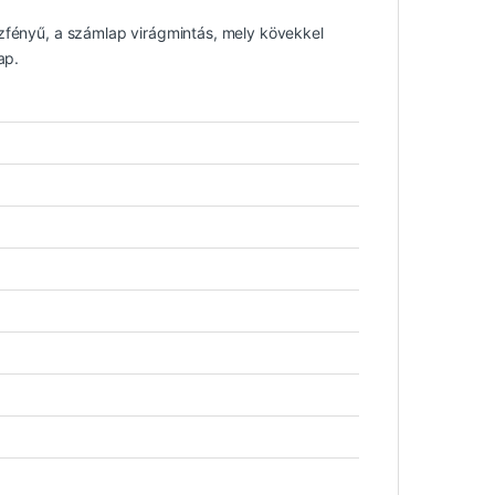
ázfényű, a számlap virágmintás, mely kövekkel
ap.