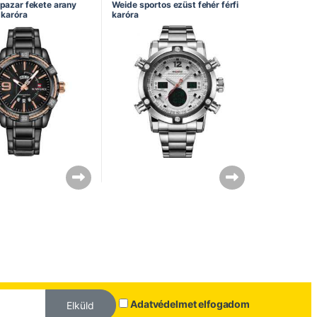
 pazar fekete arany
Weide sportos ezüst fehér férfi
i karóra
karóra
Adatvédelmet elfogadom
Elküld