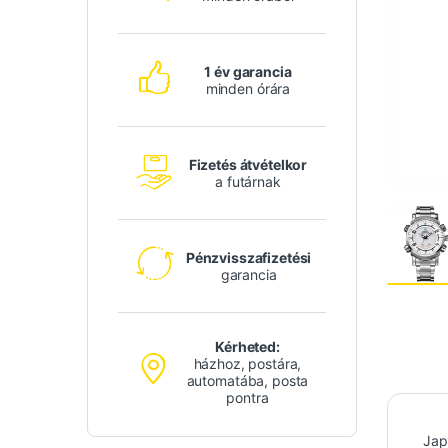
1 év garancia
minden órára
Fizetés átvételkor
a futárnak
Pénzvisszafizetési
garancia
Kérheted:
házhoz, postára,
automatába, posta
pontra
Jap