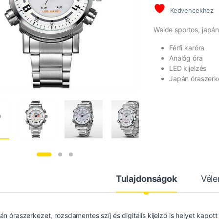
Kedvencekhez
Weide sportos, japán
Férfi karóra
Analóg óra
LED kijelzés
Japán óraszerk
Tulajdonságok
Vél
án óraszerkezet, rozsdamentes szíj és digitális kijelző is helyet kapot