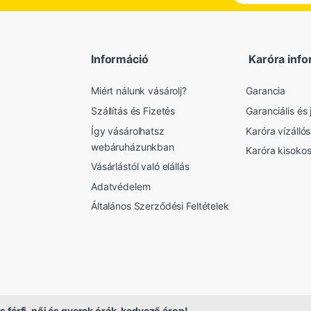
Információ
Karóra info
Miért nálunk vásárolj?
Garancia
Szállítás és Fizetés
Garanciális és j
Így vásárolhatsz
Karóra vízálló
webáruházunkban
Karóra kisoko
Vásárlástól való elállás
Adatvédelem
Általános Szerződési Feltételek
s férfi, női és gyerek órák, kedvező áron!