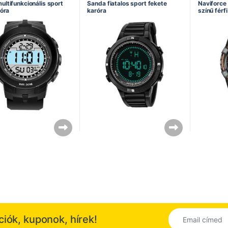
ultifunkcionális sport
Sanda fiatalos sport fekete
Naviforce
róra
karóra
színű férf
kciók, kuponok, hírek!