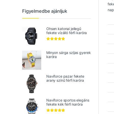
fek
napp
Figyelmedbe ajánljuk
Ohsen katonai jellegű
fekete vízálló férfi karóra
Értékelés:
5.00
/ 5
Minyon sárga szíjas gyerek
karóra
Naviforce pazar fekete
arany színű férfi karóra
Naviforce sportos elegáns
fekete kék férfi karóra