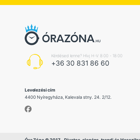
Kérdésed lenne? Hívj H-V: 8:00 - 18:00
+36 30 831 86 60
Levelezési cím
4400 Nyíregyháza, Kalevala stny. 24. 2/12.
Óra Zóna © 2017 - Divatos, elegáns, trendi és klassziku