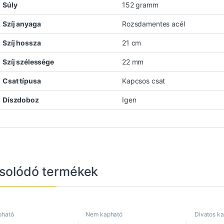
Súly
152 gramm
Szíj anyaga
Rozsdamentes acél
Szíj hossza
21 cm
Szíj szélessége
22 mm
Csat típusa
Kapcsos csat
Díszdoboz
Igen
solódó termékek
pható
Nem kapható
Divatos ka