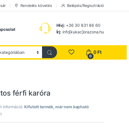
sár
Rendelés követés
Belépés/Regisztráció
Hívj:
+36 30 831 86 60
apcsolat
Írj:
info[kukac]orazona.hu
0
Ft
0
os férfi karóra
t információ:
Kifutott termék, már nem kapható
1