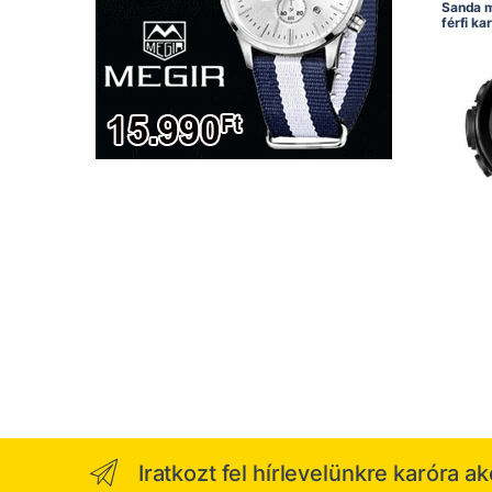
Sanda m
férfi ka
Iratkozt fel hírlevelünkre karóra a