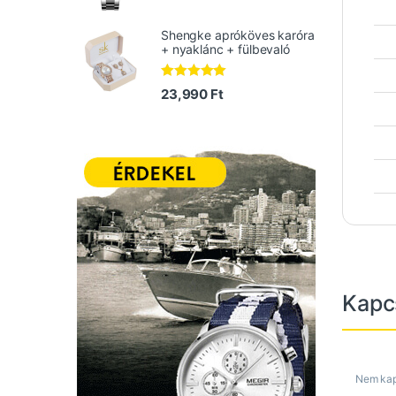
Értékelés:
5.00
/ 5
Shengke apróköves karóra
+ nyaklánc + fülbevaló
Értékelés:
23,990
Ft
5.00
/ 5
Kapc
Nem ka