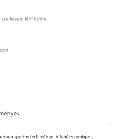
 szerkezetű férfi karóra.
ezet
emények
t ebben sportos férfi órában. A fehér számlapot,