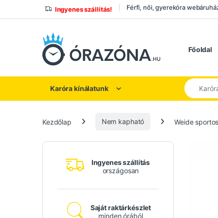
Ugrás a navigációhoz
Ugrás a tartalomhoz
Férfi, női, gyerekóra webáruhá
Ingyenes szállítás!
Főoldal
Keresés a
Karóra kínálatunk
Kezdőlap
Nem kapható
Weide sportos 
Ingyenes szállítás
országosan
Saját raktárkészlet
minden órából