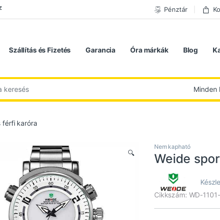
z
Pénztár
Ko
Szállítás és Fizetés
Garancia
Óra márkák
Blog
K
 következőre:
férfi karóra
Nem kapható
🔍
Weide sport
Készle
Cikkszám: WD-1101-