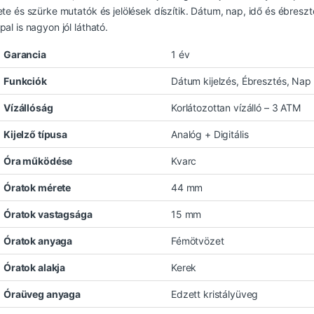
ete és szürke mutatók és jelölések díszítik. Dátum, nap, idő és ébresz
al is nagyon jól látható.
Garancia
1 év
Funkciók
Dátum kijelzés, Ébresztés, Nap 
Vízállóság
Korlátozottan vízálló – 3 ATM
Kijelző típusa
Analóg + Digitális
Óra működése
Kvarc
Óratok mérete
44 mm
Óratok vastagsága
15 mm
Óratok anyaga
Fémötvözet
Óratok alakja
Kerek
Óraüveg anyaga
Edzett kristályüveg