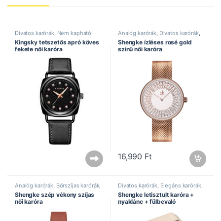
Divatos karórák
,
Nem kapható
Analóg karórák
,
Divatos karórák
,
Női karórák
,
Rozsdamentes szíj
,
Kingsky tetszetős apró köves
Shengke ízléses rosé gold
Shengke óra
fekete női karóra
színű női karóra
16,990
Ft
Analóg karórák
,
Bőrszíjas karórák
,
Divatos karórák
,
Elegáns karórák
,
Divatos karórák
,
Elegáns karórák
,
Női karórák
,
Shengke óra
,
Shengke szép vékony szíjas
Shengke letisztult karóra +
Női karórák
,
Shengke óra
Speciális ajánlat
női karóra
nyaklánc + fülbevaló