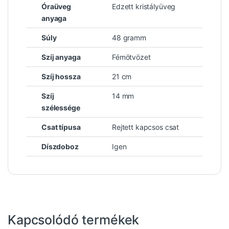
Óraüveg
Edzett kristályüveg
anyaga
Súly
48 gramm
Szíj anyaga
Fémötvözet
Szíj hossza
21 cm
Szíj
14 mm
szélessége
Csat típusa
Rejtett kapcsos csat
Díszdoboz
Igen
Kapcsolódó termékek