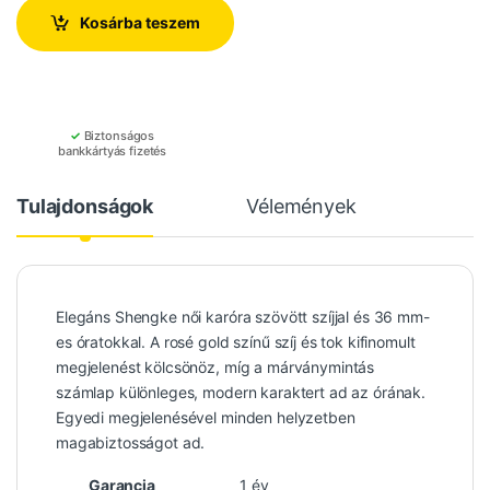
Kosárba teszem
✓
Biztonságos
bankkártyás fizetés
Tulajdonságok
Vélemények
Elegáns Shengke női karóra szövött szíjjal és 36 mm-
es óratokkal. A rosé gold színű szíj és tok kifinomult
megjelenést kölcsönöz, míg a márványmintás
számlap különleges, modern karaktert ad az órának.
Egyedi megjelenésével minden helyzetben
magabiztosságot ad.
Garancia
1 év