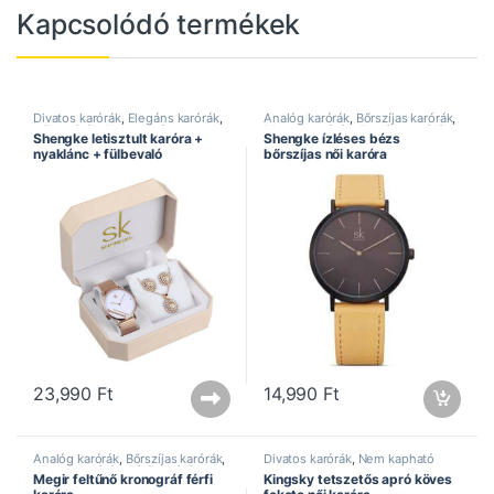
Kapcsolódó termékek
Divatos karórák
,
Elegáns karórák
,
Analóg karórák
,
Bőrszíjas karórák
,
Női karórák
,
Shengke óra
,
Divatos karórák
,
Elegáns karórák
,
Shengke letisztult karóra +
Shengke ízléses bézs
Speciális ajánlat
Női karórák
,
Shengke óra
,
nyaklánc + fülbevaló
bőrszíjas női karóra
Speciális ajánlat
23,990
Ft
14,990
Ft
Analóg karórák
,
Bőrszíjas karórák
,
Divatos karórák
,
Nem kapható
Divatos karórák
,
Férfi karórák
,
Megir feltűnő kronográf férfi
Kingsky tetszetős apró köves
Kronográf karórák
,
Megir óra
,