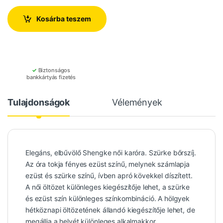
Kosárba teszem
✓
Biztonságos
bankkártyás fizetés
Tulajdonságok
Vélemények
Elegáns, elbűvölő Shengke női karóra. Szürke bőrszíj.
Az óra tokja fényes ezüst színű, melynek számlapja
ezüst és szürke színű, ívben apró kövekkel díszített.
A női öltözet különleges kiegészítője lehet, a szürke
és ezüst szín különleges színkombináció. A hölgyek
hétköznapi öltözetének állandó kiegészítője lehet, de
megállja a helyét különleges alkalmakkor.