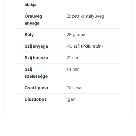
alakja
Óraüveg
Edzett kristályüveg
anyaga
Súly
28 gramm
Szíj anyaga
PU szíj (Poliuretán)
Szíj hossza
21 cm
Szíj
14 mm
szélessége
Csat típusa
Tűs csat
Díszdoboz
Igen