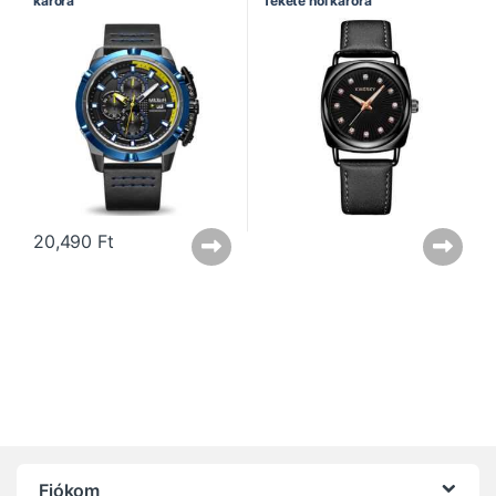
karóra
fekete női karóra
Sportos karórák
20,490
Ft
Fiókom