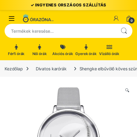
Ugrás a navigációhoz
Ugrás a tartalomhoz
Open
0
Keresés a következőre:
Férfi órák
Női órák
Akciós órák
Gyerek órák
Vízálló órák
Kezdőlap
Divatos karórák
Shengke elbűvölő köves szür
🔍