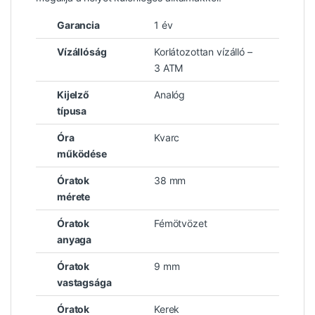
Garancia
1 év
Vízállóság
Korlátozottan vízálló –
3 ATM
Kijelző
Analóg
típusa
Óra
Kvarc
működése
Óratok
38 mm
mérete
Óratok
Fémötvözet
anyaga
Óratok
9 mm
vastagsága
Óratok
Kerek