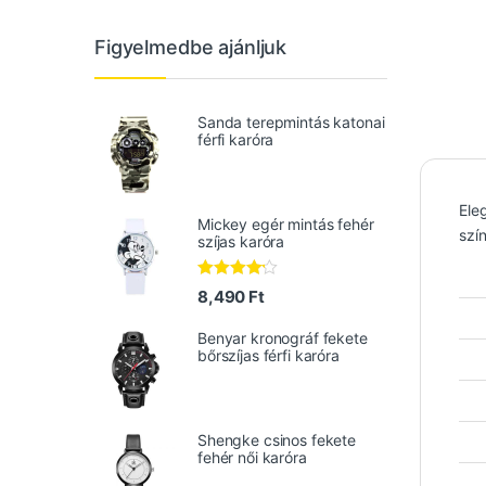
Figyelmedbe ajánljuk
Sanda terepmintás katonai
férfi karóra
Ele
Mickey egér mintás fehér
szín
szíjas karóra
Értékelés
8,490
Ft
:
4.00
/ 5
Benyar kronográf fekete
bőrszíjas férfi karóra
Shengke csinos fekete
fehér női karóra