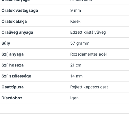
Óratok vastagsága
9 mm
Óratok alakja
Kerek
Óraüveg anyaga
Edzett kristályüveg
Súly
57 gramm
Szíj anyaga
Rozsdamentes acél
Szíj hossza
21 cm
Szíj szélessége
14 mm
Csat típusa
Rejtett kapcsos csat
Díszdoboz
Igen