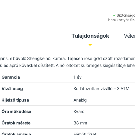
✓
Biztonság
bankkártyás fiz
Tulajdonságok
Vél
gáns, elbűvölő Shengke női karóra. Teljesen rosé gold szőtt rozsdament
ű és apró kövekkel díszített. A női öltözet különleges kiegészítője lehe
Garancia
1 év
Vízállóság
Korlátozottan vízálló – 3 ATM
Kijelző típusa
Analóg
Óra működése
Kvarc
Óratok mérete
38 mm
Óratok anyaga
Fémötvözet