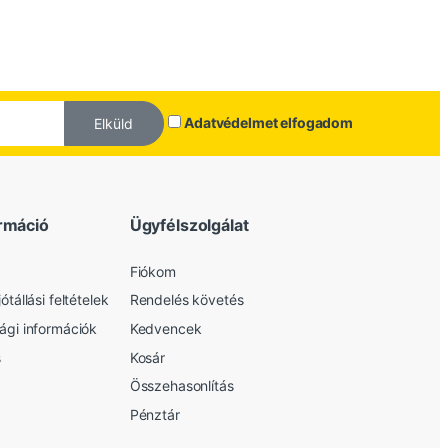
Adatvédelmet elfogadom
Elküld
rmáció
Ügyfélszolgálat
Fiókom
ótállási feltételek
Rendelés követés
sági információk
Kedvencek
s
Kosár
Összehasonlítás
Pénztár