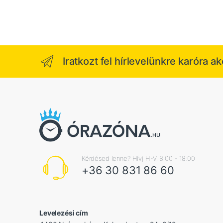
Iratkozt fel hírlevelünkre karóra a
Kérdésed lenne? Hívj H-V: 8:00 - 18:00
+36 30 831 86 60
Levelezési cím