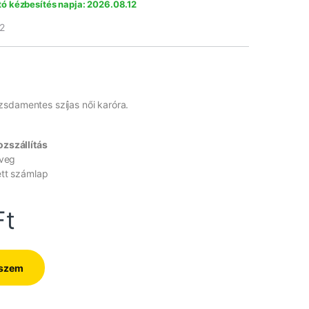
ó kézbesítés napja: 2026.08.12
2
sdamentes szíjas női karóra.
zszállítás
üveg
ett számlap
Ft
eszem