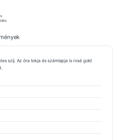
os
etés
emények
es szíj. Az óra tokja és számlapja is rosé gold
t.