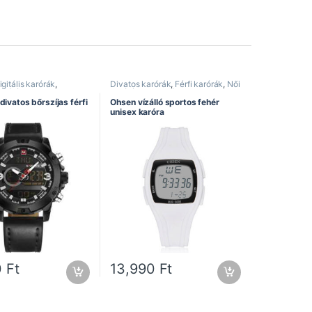
gitális karórák
,
Divatos karórák
,
Férfi karórák
,
Női
karórák
,
Divatos
karórák
,
Ohsen óra
,
Sportos
al kijelzős karórák
,
karórák
,
Vízálló karórák
divatos bőrszíjas férfi
Ohsen vízálló sportos fehér
ák
,
Naviforce óra
,
unisex karóra
rórák
0
Ft
13,990
Ft