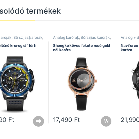
solódó termékek
karórák
,
Bőrszíjas karórák
,
Analóg karórák
,
Bőrszíjas karórák
,
Analóg + di
 karórák
,
Férfi karórák
,
Divatos karórák
,
Elegáns karórák
,
Bőrszíjas 
áf karórák
,
Megir óra
,
Női karórák
,
Shengke óra
karórák
,
Du
ltűnő kronográf férfi
Shengke köves fekete rosé gold
Naviforce 
 karórák
Férfi karór
női karóra
karóra
Sportos ka
490
Ft
17,490
Ft
21,99