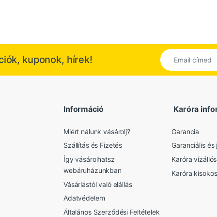
kciók, kuponok, hírek!
Információ
Karóra info
Miért nálunk vásárolj?
Garancia
Szállítás és Fizetés
Garanciális és j
Így vásárolhatsz
Karóra vízálló
webáruházunkban
Karóra kisoko
Vásárlástól való elállás
Adatvédelem
Általános Szerződési Feltételek