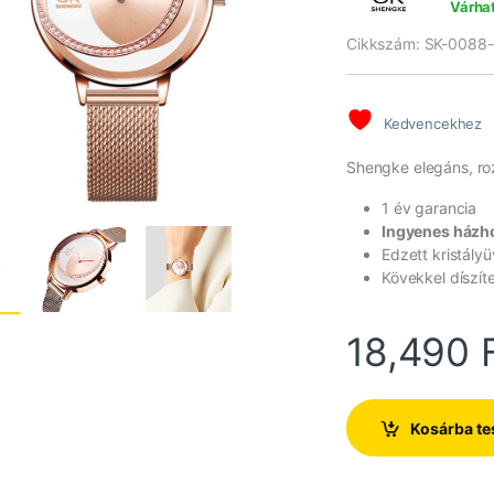
Várhat
értékelés
alapján
Cikkszám: SK-0088-
Kedvencekhez
Shengke elegáns, roz
1 év garancia
Ingyenes házho
Edzett kristály
Kövekkel díszít
18,490
Kosárba t