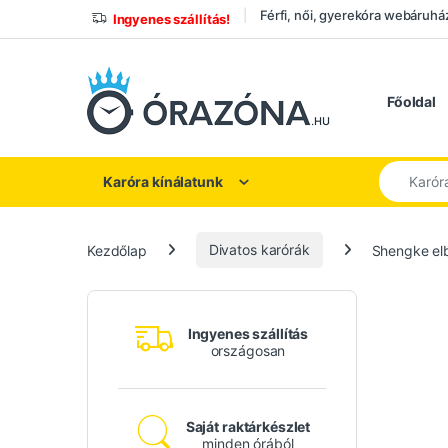
Ugrás a navigációhoz
Ugrás a tartalomhoz
Férfi, női, gyerekóra webáruhá
Ingyenes szállítás!
Főoldal
Keresés a
Karóra kínálatunk
Kezdőlap
Divatos karórák
Shengke elb
Ingyenes szállítás
országosan
Saját raktárkészlet
minden órából