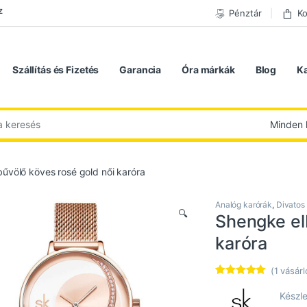
z
Pénztár
Ko
Szállítás és Fizetés
Garancia
Óra márkák
Blog
K
 következőre:
űvölő köves rosé gold női karóra
Analóg karórák
,
Divatos
🔍
Shengke el
karóra
(
1
vásárl
Értékelés
1
5.00
az 5-
Készle
ből,