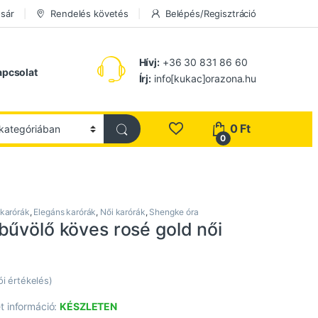
sár
Rendelés követés
Belépés/Regisztráció
Hívj:
+36 30 831 86 60
apcsolat
Írj:
info[kukac]orazona.hu
0
Ft
0
 karórák
,
Elegáns karórák
,
Női karórák
,
Shengke óra
bűvölő köves rosé gold női
ói értékelés)
t információ:
KÉSZLETEN