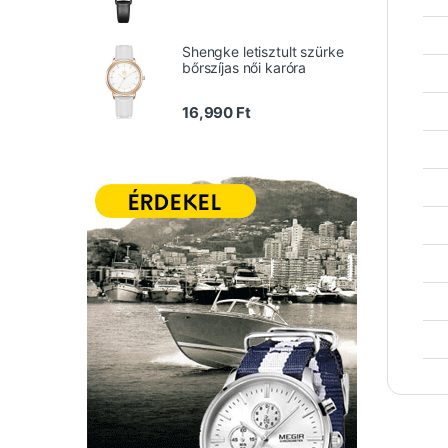
Shengke letisztult szürke
bőrszíjas női karóra
16,990
Ft