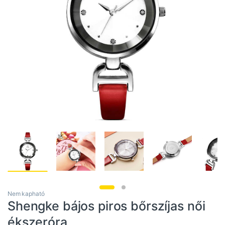
Nem kapható
Shengke bájos piros bőrszíjas női
ékszeróra