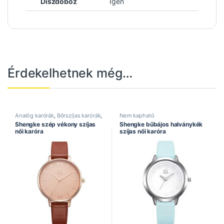
Díszdoboz
Igen
Érdekelhetnek még…
Analóg karórák
,
Bőrszíjas karórák
,
Nem kapható
Divatos karórák
,
Elegáns karórák
,
Shengke szép vékony szíjas
Shengke bűbájos halványkék
Női karórák
,
Shengke óra
női karóra
szíjas női karóra