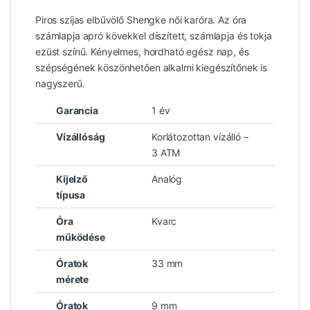
Piros szíjas elbűvölő Shengke női karóra. Az óra
számlapja apró kövekkel díszített, számlapja és tokja
ezüst színű. Kényelmes, hordható egész nap, és
szépségének köszönhetően alkalmi kiegészítőnek is
nagyszerű.
Garancia
1 év
Vízállóság
Korlátozottan vízálló –
3 ATM
Kijelző
Analóg
típusa
Óra
Kvarc
működése
Óratok
33 mm
mérete
Óratok
9 mm