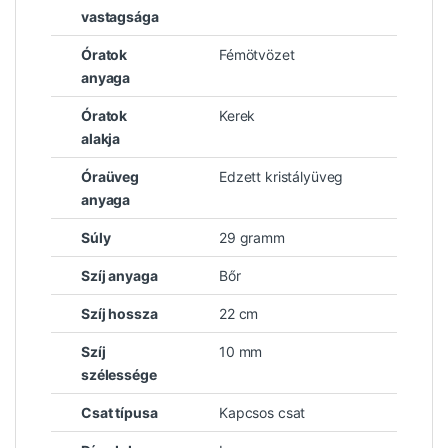
vastagsága
Óratok
Fémötvözet
anyaga
Óratok
Kerek
alakja
Óraüveg
Edzett kristályüveg
anyaga
Súly
29 gramm
Szíj anyaga
Bőr
Szíj hossza
22 cm
Szíj
10 mm
szélessége
Csat típusa
Kapcsos csat