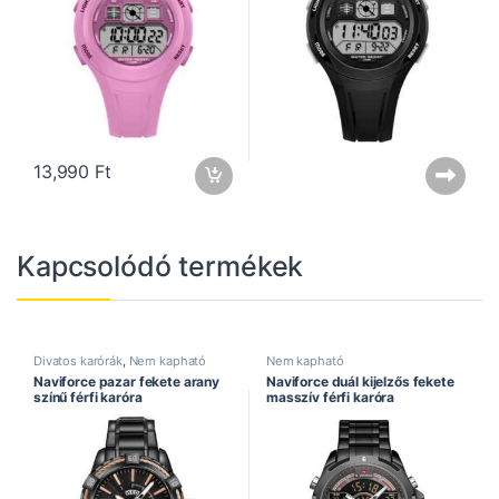
13,990
Ft
Kapcsolódó termékek
Divatos karórák
,
Nem kapható
Nem kapható
Naviforce pazar fekete arany
Naviforce duál kijelzős fekete
színű férfi karóra
masszív férfi karóra