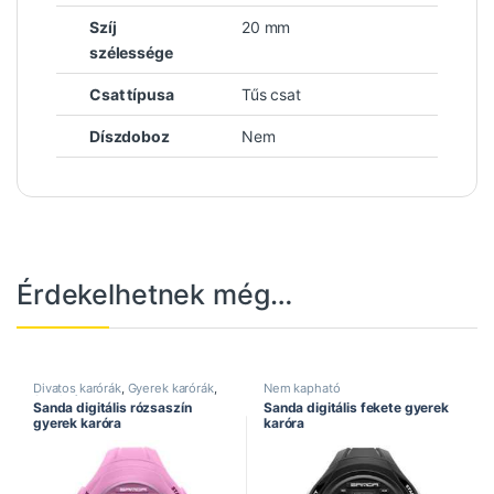
Szíj
20 mm
szélessége
Csat típusa
Tűs csat
Díszdoboz
Nem
Érdekelhetnek még…
Divatos karórák
,
Gyerek karórák
,
Nem kapható
Sanda óra
Sanda digitális rózsaszín
Sanda digitális fekete gyerek
gyerek karóra
karóra