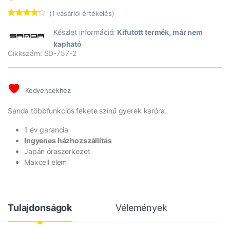
(
1
vásárlói értékelés)
Értékelés
1
4.00
az
Készlet információ:
Kifutott termék, már nem
5-ből,
kapható
értékelés
alapján
Cikkszám: SD-757-2
Kedvencekhez
Sanda többfunkciós fekete színű gyerek karóra.
1 év garancia
Ingyenes házhozszállítás
Japán óraszerkezet
Maxcell elem
Tulajdonságok
Vélemények