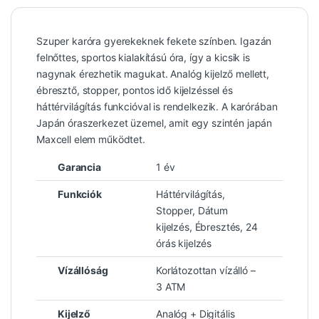
Szuper karóra gyerekeknek fekete színben. Igazán
felnőttes, sportos kialakítású óra, így a kicsik is
nagynak érezhetik magukat. Analóg kijelző mellett,
ébresztő, stopper, pontos idő kijelzéssel és
háttérvilágítás funkcióval is rendelkezik. A karórában
Japán óraszerkezet üzemel, amit egy szintén japán
Maxcell elem működtet.
Garancia
1 év
Funkciók
Háttérvilágítás,
Stopper, Dátum
kijelzés, Ébresztés, 24
órás kijelzés
Vízállóság
Korlátozottan vízálló –
3 ATM
Kijelző
Analóg + Digitális