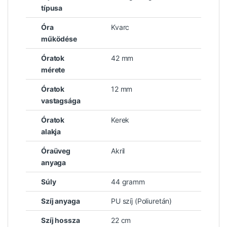
típusa
Óra
Kvarc
működése
Óratok
42 mm
mérete
Óratok
12 mm
vastagsága
Óratok
Kerek
alakja
Óraüveg
Akril
anyaga
Súly
44 gramm
Szíj anyaga
PU szíj (Poliuretán)
Szíj hossza
22 cm