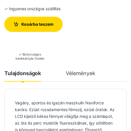
✓ Ingyenes országos szállítás
Kosárba teszem
✓
Biztonságos
bankkártyás fizetés
Tulajdonságok
Vélemények
Vagány, sportos és igazán maszkulin Naviforce
karóra. Ezüst rozsdamentes fémszíj, ezüst óratok. Az
LCD kijelző kékes fénnyel világítja meg a számlapot,
az óra és perc mutatók fluoreszkálnak, így sötétben
is könnyed használatot eredményez. Ébresztő,