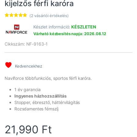
kijelzős férfi karóra
(
2
vásárlói értékelés)
Értékelés
2
5.00
az 5-
Készlet információ:
KÉSZLETEN
ből,
Várható kézbesítés napja: 2026.08.12
értékelés
alapján
Cikkszám: NF-9163-1
Kedvencekhez
Naviforce többfunkciós, sportos férfi karóra.
1 év garancia
Ingyenes házhozszállítás
Stopper, ébresztő, háttérvilágítás
Rozsdamentes fémszíj
21,990
Ft