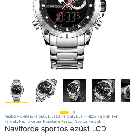
Analóg + digitális karórák
,
Divatos karórák
,
Dual kijelzős karórák
,
Férfi
karórák
,
Naviforce óra
,
Rozsdamentes szíj
,
Sportos karórák
Naviforce sportos ezüst LCD