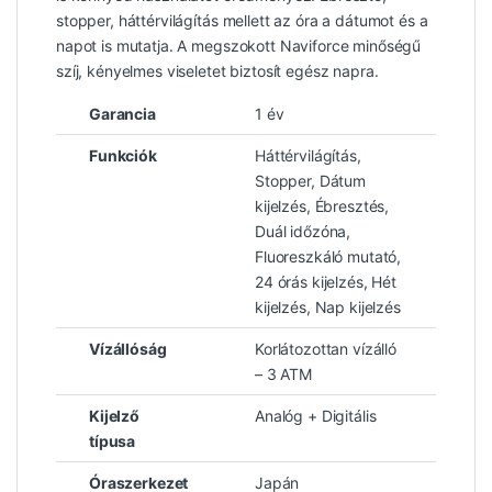
stopper, háttérvilágítás mellett az óra a dátumot és a
napot is mutatja. A megszokott Naviforce minőségű
szíj, kényelmes viseletet biztosít egész napra.
Garancia
1 év
Funkciók
Háttérvilágítás,
Stopper, Dátum
kijelzés, Ébresztés,
Duál időzóna,
Fluoreszkáló mutató,
24 órás kijelzés, Hét
kijelzés, Nap kijelzés
Vízállóság
Korlátozottan vízálló
– 3 ATM
Kijelző
Analóg + Digitális
típusa
Óraszerkezet
Japán