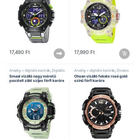
17,490
Ft
17,990
Ft
Analóg + digitális karórák
,
Digitális
Analóg + digitális karórák
,
Divatos
karórák
,
Dual kijelzős karórák
,
karórák
,
Dual kijelzős karórák
,
Smael vízálló nagy méretű
Ohsen vízálló fekete rosé gold
Férfi karórák
,
Legújabb karórák
,
Férfi karórák
,
Ohsen óra
,
Sportos
pasztell zöld szíjas férfi karóra
színű férfi karóra
Smael óra
,
Sportos karórák
,
karórák
Vízálló karórák