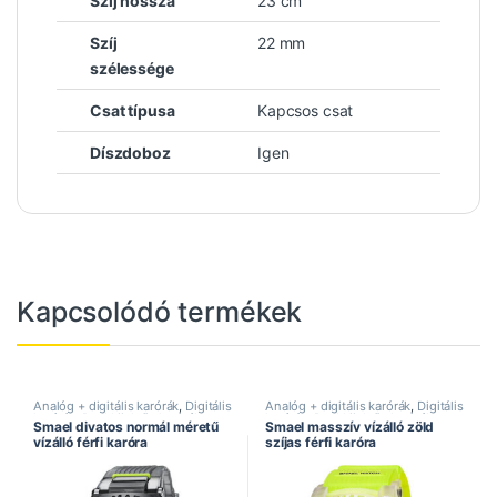
Szíj hossza
23 cm
Szíj
22 mm
szélessége
Csat típusa
Kapcsos csat
Díszdoboz
Igen
Kapcsolódó termékek
Analóg + digitális karórák
,
Digitális
Analóg + digitális karórák
,
Digitális
karórák
,
Dual kijelzős karórák
,
karórák
,
Dual kijelzős karórák
,
Smael divatos normál méretű
Smael masszív vízálló zöld
Férfi karórák
,
Legújabb karórák
,
Férfi karórák
,
Legújabb karórák
,
vízálló férfi karóra
szíjas férfi karóra
Smael óra
,
Sportos karórák
,
Smael óra
,
Sportos karórák
,
Vízálló karórák
Vízálló karórák