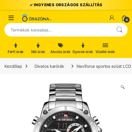
Ugrás a navigációhoz
Ugrás a tartalomhoz
Open
0
Keresés a következőre:
Férfi órák
Női órák
Akciós órák
Gyerek órák
Vízálló órák
Kezdőlap
Divatos karórák
Naviforce sportos ezüst LCD k
🔍