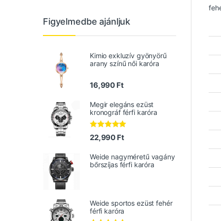
feh
Figyelmedbe ajánljuk
Kimio exkluzív gyönyörű
arany színű női karóra
16,990
Ft
Megir elegáns ezüst
kronográf férfi karóra
Értékelés:
22,990
Ft
5.00
/ 5
Weide nagyméretű vagány
bőrszíjas férfi karóra
Weide sportos ezüst fehér
férfi karóra