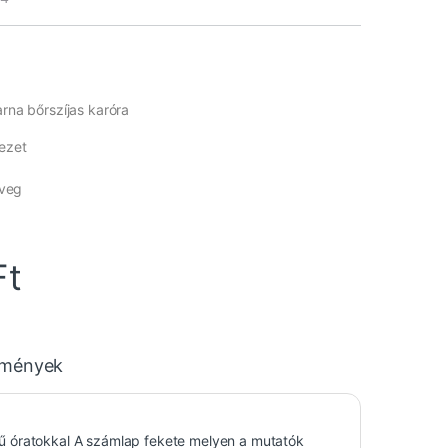
arna bőrszíjas karóra
ezet
üveg
Ft
emények
zínű óratokkal A számlap fekete melyen a mutatók