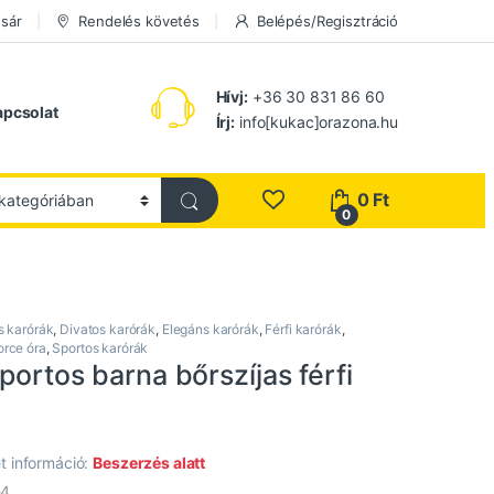
sár
Rendelés követés
Belépés/Regisztráció
Hívj:
+36 30 831 86 60
apcsolat
Írj:
info[kukac]orazona.hu
0
Ft
0
s karórák
,
Divatos karórák
,
Elegáns karórák
,
Férfi karórák
,
orce óra
,
Sportos karórák
portos barna bőrszíjas férfi
t információ:
Beszerzés alatt
-4