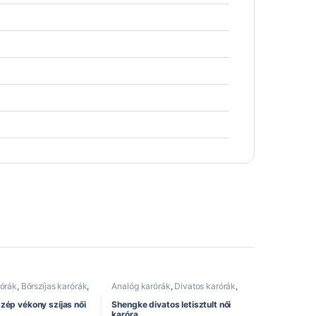
rórák
,
Bőrszíjas karórák
,
Analóg karórák
,
Divatos karórák
,
rórák
,
Elegáns karórák
,
Elegáns karórák
,
Női karórák
,
k
,
Shengke óra
Shengke óra
zép vékony szíjas női
Shengke divatos letisztult női
karóra