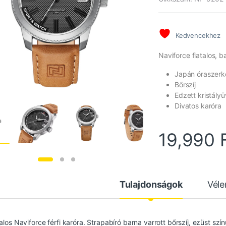
Kedvencekhez
Naviforce fiatalos, b
Japán óraszerk
Bőrszíj
Edzett kristály
Divatos karóra
19,990
Tulajdonságok
Vél
talos Naviforce férfi karóra. Strapabíró barna varrott bőrszíj, ezüst s