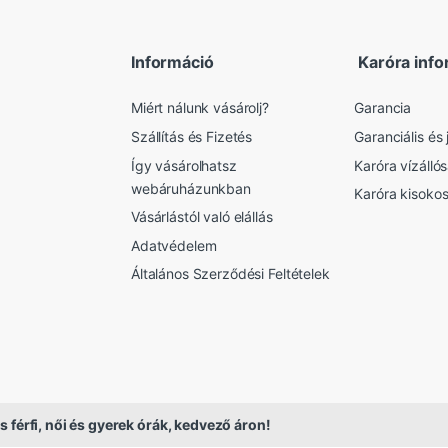
Információ
Karóra info
Miért nálunk vásárolj?
Garancia
Szállítás és Fizetés
Garanciális és j
Így vásárolhatsz
Karóra vízálló
webáruházunkban
Karóra kisoko
Vásárlástól való elállás
Adatvédelem
Általános Szerződési Feltételek
s férfi, női és gyerek órák, kedvező áron!