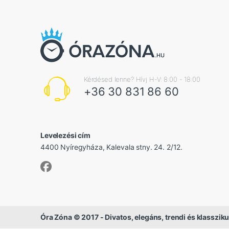
Kérdésed lenne? Hívj H-V: 8:00 - 18:00
+36 30 831 86 60
Levelezési cím
4400 Nyíregyháza, Kalevala stny. 24. 2/12.
Óra Zóna © 2017 - Divatos, elegáns, trendi és klassziku