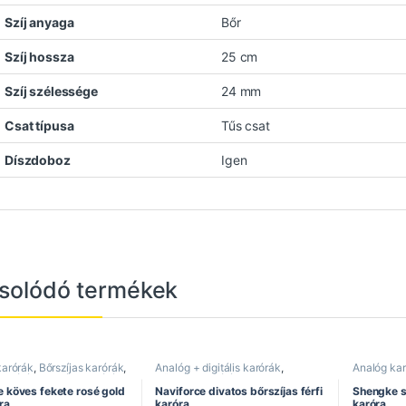
Szíj anyaga
Bőr
Szíj hossza
25 cm
Szíj szélessége
24 mm
Csat típusa
Tűs csat
Díszdoboz
Igen
solódó termékek
karórák
,
Bőrszíjas karórák
,
Analóg + digitális karórák
,
Analóg ka
 karórák
,
Elegáns karórák
,
Bőrszíjas karórák
,
Divatos
Divatos ka
órák
,
Shengke óra
karórák
,
Dual kijelzős karórák
,
Női karórá
 köves fekete rosé gold
Naviforce divatos bőrszíjas férfi
Shengke s
Férfi karórák
,
Naviforce óra
,
ra
karóra
karóra