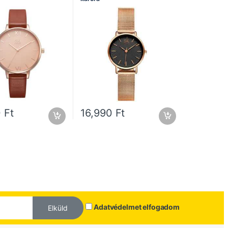
0
Ft
16,990
Ft
Adatvédelmet elfogadom
Elküld