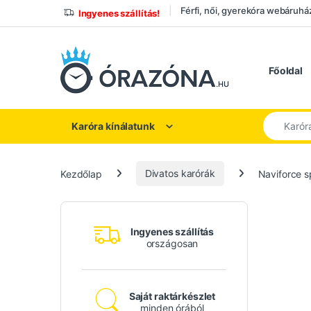
Ugrás a navigációhoz
Ugrás a tartalomhoz
Férfi, női, gyerekóra webáruhá
Ingyenes szállítás!
Főoldal
Keresés a
Karóra kínálatunk
Kezdőlap
Divatos karórák
Naviforce sp
Ingyenes szállítás
országosan
Saját raktárkészlet
minden órából