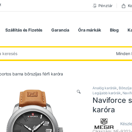
z
Pénztár
Ko
Szállítás és Fizetés
Garancia
Óra márkák
Blog
K
 következőre:
ortos barna bőrszíjas férfi karóra
Analóg karórák
,
Bőrszíja
🔍
Legújabb karórák
,
Navif
Naviforce s
karóra
Készle
Cikkszám: NF-9202