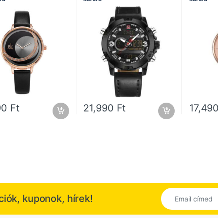
Sportos karórák
90
Ft
21,990
Ft
17,49
kciók, kuponok, hírek!