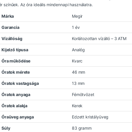
ér színűek. Az óra ideális mindennapi használatra.
Márka
Megir
Garancia
1 év
Vízállóság
Korlátozottan vízálló – 3 ATM
Kijelző típusa
Analóg
Óra működése
Kvarc
Óratok mérete
46 mm
Óratok vastagsága
13 mm
Óratok anyaga
Fémötvözet
Óratok alakja
Kerek
Óraüveg anyaga
Edzett kristályüveg
Súly
83 gramm