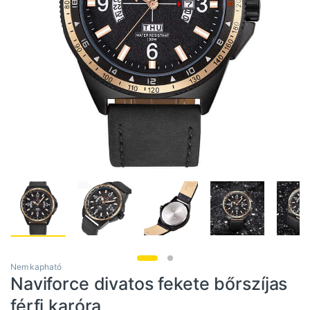
Nem kapható
Naviforce divatos fekete bőrszíjas
férfi karóra