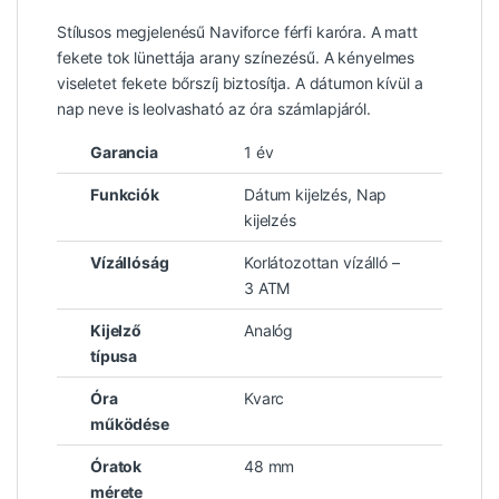
Stílusos megjelenésű Naviforce férfi karóra. A matt
fekete tok lünettája arany színezésű. A kényelmes
viseletet fekete bőrszíj biztosítja. A dátumon kívül a
nap neve is leolvasható az óra számlapjáról.
Garancia
1 év
Funkciók
Dátum kijelzés, Nap
kijelzés
Vízállóság
Korlátozottan vízálló –
3 ATM
Kijelző
Analóg
típusa
Óra
Kvarc
működése
Óratok
48 mm
mérete