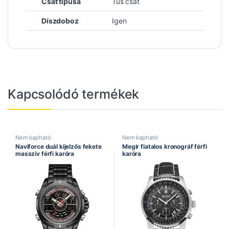
Csat típusa
Tűs csat
Díszdoboz
Igen
Kapcsolódó termékek
Nem kapható
Nem kapható
Naviforce duál kijelzős fekete
Megir fiatalos kronográf férfi
masszív férfi karóra
karóra