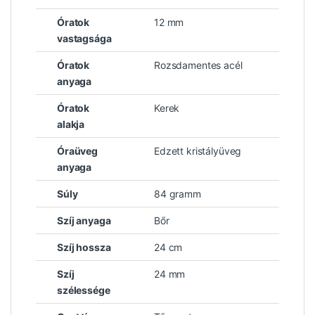
Óratok
12 mm
vastagsága
Óratok
Rozsdamentes acél
anyaga
Óratok
Kerek
alakja
Óraüveg
Edzett kristályüveg
anyaga
Súly
84 gramm
Szíj anyaga
Bőr
Szíj hossza
24 cm
Szíj
24 mm
szélessége