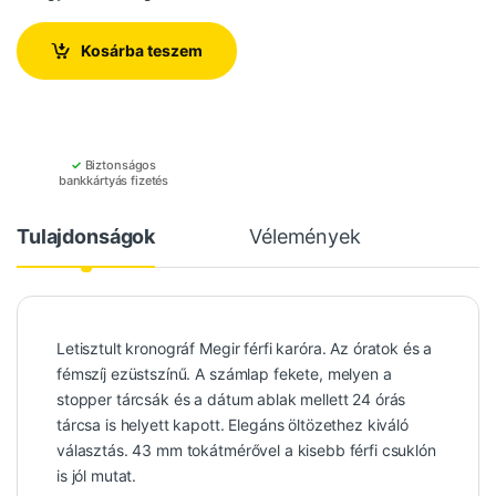
Kosárba teszem
✓
Biztonságos
bankkártyás fizetés
Tulajdonságok
Vélemények
Letisztult kronográf Megir férfi karóra. Az óratok és a
fémszíj ezüstszínű. A számlap fekete, melyen a
stopper tárcsák és a dátum ablak mellett 24 órás
tárcsa is helyett kapott. Elegáns öltözethez kiváló
választás. 43 mm tokátmérővel a kisebb férfi csuklón
is jól mutat.