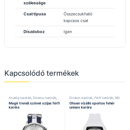
szélessége
Csat típusa
Összecsukható
kapcsos csat
Díszdoboz
Igen
Kapcsolódó termékek
Analóg karórák
,
Divatos karórák
,
Divatos karórák
,
Férfi karórák
,
Női
Férfi karórák
,
Kronográf karórák
,
karórák
,
Ohsen óra
,
Sportos
Megir trendi szövet szíjas férfi
Ohsen vízálló sportos fehér
Megir óra
,
Sportos karórák
karórák
,
Vízálló karórák
karóra
unisex karóra