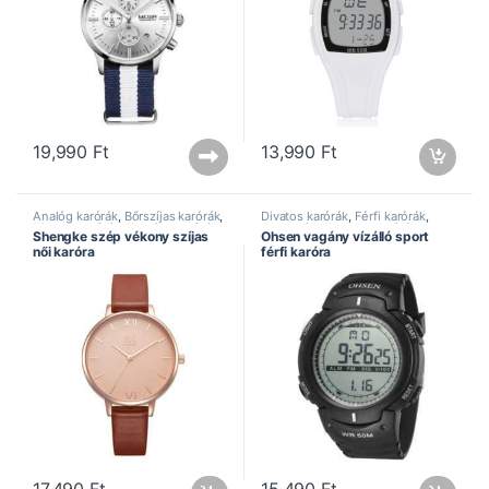
19,990
Ft
13,990
Ft
Analóg karórák
,
Bőrszíjas karórák
,
Divatos karórák
,
Férfi karórák
,
Divatos karórák
,
Elegáns karórák
,
Ohsen óra
,
Sportos karórák
,
Shengke szép vékony szíjas
Ohsen vagány vízálló sport
Női karórák
,
Shengke óra
Vízálló karórák
női karóra
férfi karóra
17,490
Ft
15,490
Ft