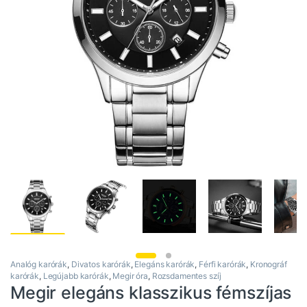
Analóg karórák
,
Divatos karórák
,
Elegáns karórák
,
Férfi karórák
,
Kronográf
karórák
,
Legújabb karórák
,
Megir óra
,
Rozsdamentes szíj
Megir elegáns klasszikus fémszíjas