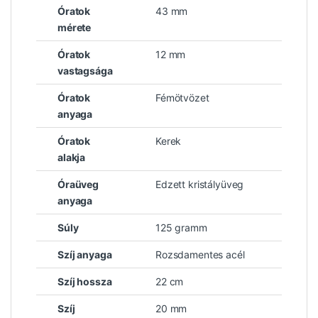
Óratok
43 mm
mérete
Óratok
12 mm
vastagsága
Óratok
Fémötvözet
anyaga
Óratok
Kerek
alakja
Óraüveg
Edzett kristályüveg
anyaga
Súly
125 gramm
Szíj anyaga
Rozsdamentes acél
Szíj hossza
22 cm
Szíj
20 mm