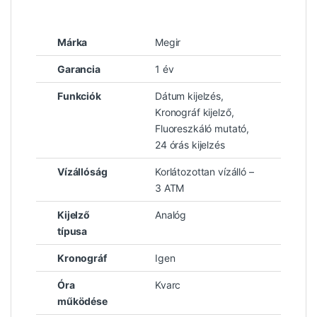
Márka
Megir
Garancia
1 év
Funkciók
Dátum kijelzés,
Kronográf kijelző,
Fluoreszkáló mutató,
24 órás kijelzés
Vízállóság
Korlátozottan vízálló –
3 ATM
Kijelző
Analóg
típusa
Kronográf
Igen
Óra
Kvarc
működése