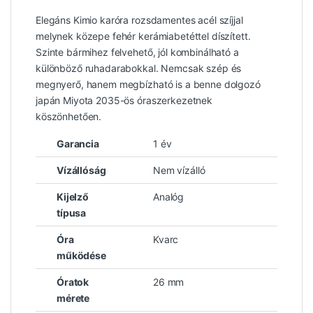
Elegáns Kimio karóra rozsdamentes acél szíjjal
melynek közepe fehér kerámiabetéttel díszített.
Szinte bármihez felvehető, jól kombinálható a
különböző ruhadarabokkal. Nemcsak szép és
megnyerő, hanem megbízható is a benne dolgozó
japán Miyota 2035-ös óraszerkezetnek
köszönhetően.
Garancia
1 év
Vízállóság
Nem vízálló
Kijelző
Analóg
típusa
Óra
Kvarc
működése
Óratok
26 mm
mérete