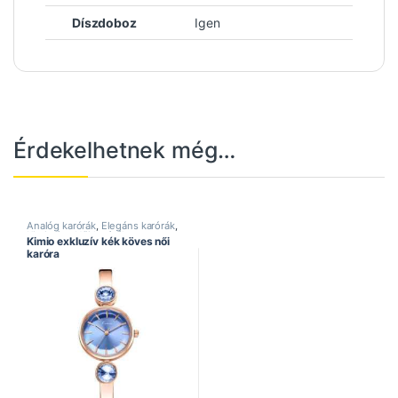
Díszdoboz
Igen
Érdekelhetnek még…
Analóg karórák
,
Elegáns karórák
,
Kimio óra
,
Női karórák
Kimio exkluzív kék köves női
karóra