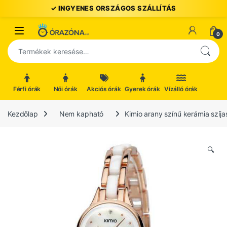
Ugrás a navigációhoz
Ugrás a tartalomhoz
Open
0
Keresés a következőre:
Férfi órák
Női órák
Akciós órák
Gyerek órák
Vízálló órák
Kezdőlap
Nem kapható
Kimio arany színű kerámia szíja
🔍