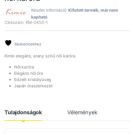
Készlet információ:
Kifutott termék, már nem
kapható
Cikkszám: KM-0450-1
Kedvencekhez
Kimio elegáns, arany színű női karóra.
Női karóra
Elegáns női óra
Edzett kristályüveg
Japán óraszerkezet
Tulajdonságok
Vélemények