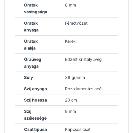
Óratok
8 mm
vastagsága
Óratok
Fémötvözet
anyaga
Óratok
Kerek
alakja
Óraüveg
Edzett kristályüveg
anyaga
Súly
38 gramm
Szíj anyaga
Rozsdamentes acél
Szíj hossza
20 cm
Szíj
8 mm
szélessége
Csat típusa
Kapcsos csat