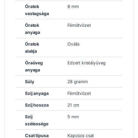
Óratok
8 mm
vastagsága
Óratok
Fémötvözet
anyaga
Óratok
Ovális
alakja
Óraüveg
Edzett kristályüveg
anyaga
Súly
28 gramm
Szíj anyaga
Fémötvözet
Szíj hossza
21 cm
Szíj
5 mm
szélessége
Csat típusa
Kapcsos csat