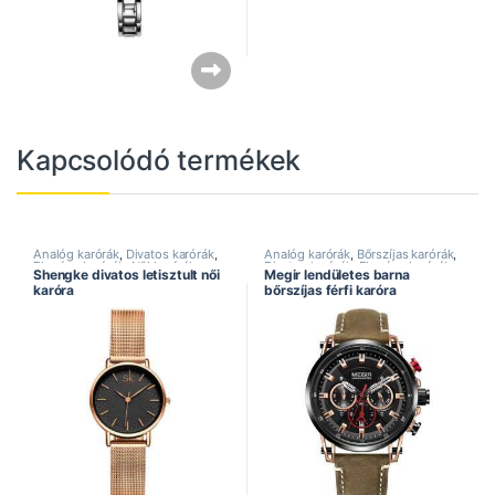
Kapcsolódó termékek
Analóg karórák
,
Divatos karórák
,
Analóg karórák
,
Bőrszíjas karórák
,
Elegáns karórák
,
Női karórák
,
Divatos karórák
,
Elegáns karórák
,
Shengke divatos letisztult női
Megir lendületes barna
Shengke óra
Férfi karórák
,
Kronográf karórák
,
karóra
bőrszíjas férfi karóra
Megir óra