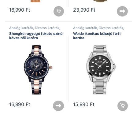
16,990
Ft
23,990
Ft
Analóg karórák
,
Divatos karórák
,
Analóg karórák
,
Divatos karórák
,
Elegáns karórák
,
Női karórák
,
Elegáns karórák
,
Férfi karórák
,
Shengke ragyogó fekete színű
Weide ikonikus külsejű férfi
Shengke óra
Rozsdamentes szíj
,
Sportos
köves női karóra
karóra
karórák
,
Weide óra
16,990
Ft
15,990
Ft