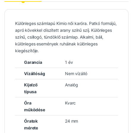
Különleges számlapú Kimio női karóra. Patkó formájú,
apró kövekkel díszített arany színű szíj. Különleges
színű, csillogó, tündöklő számlap. Alkalmi, báli,
különleges események ruháinak különleges
kiegészítője.
Garancia
1 év
Vízállóság
Nem vízálló
Kijelző
Analóg
típusa
Óra
Kvarc
működése
Óratok
24 mm
mérete