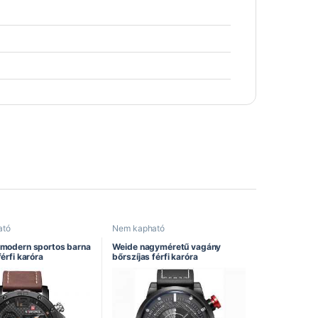
ató
Nem kapható
 modern sportos barna
Weide nagyméretű vagány
férfi karóra
bőrszíjas férfi karóra