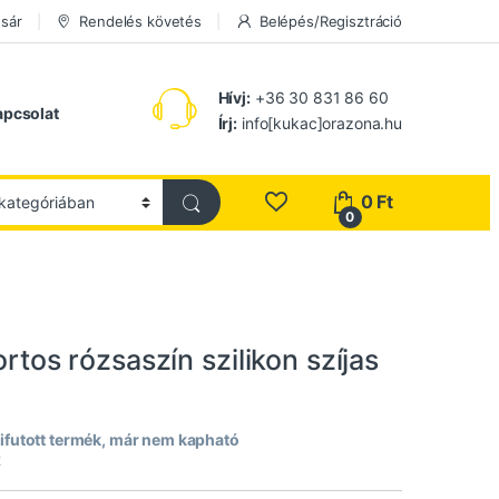
sár
Rendelés követés
Belépés/Regisztráció
Hívj:
+36 30 831 86 60
apcsolat
Írj:
info[kukac]orazona.hu
0
Ft
0
ortos rózsaszín szilikon szíjas
ifutott termék, már nem kapható
2