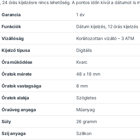
, 24 órás kijelzésre nincs lehetőség. A pontos időn kívül a dátumot is m
Garancia
1 év
Funkciók
Dátum kijelzés, 12 órás kijelzés
Vízállóság
Korlátozottan vízálló – 3 ATM
Kijelző típusa
Digitális
Óra működése
Kvarc
Óratok mérete
48 x 19 mm
Óratok vastagsága
8 mm
Óratok alakja
Szögletes
Óraüveg anyaga
Műanyag
Súly
26 gramm
Szíj anyaga
Szilikon