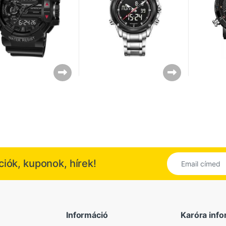
kciók, kuponok, hírek!
Információ
Karóra info