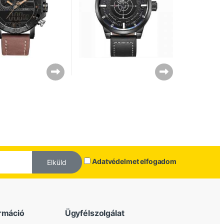
Adatvédelmet elfogadom
Elküld
rmáció
Ügyfélszolgálat