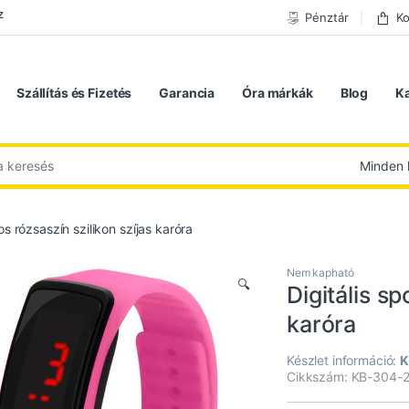
z
Pénztár
Ko
Szállítás és Fizetés
Garancia
Óra márkák
Blog
K
 következőre:
tos rózsaszín szilikon szíjas karóra
Nem kapható
🔍
Digitális sp
karóra
Készlet információ:
K
Cikkszám: KB-304-