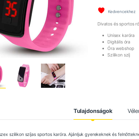
Kedvencekhez
Divatos és sportos ró
Unisex karóra
Digitális óra
Óra webshop
Szilikon szíj
Tulajdonságok
Vél
szex szilikon szíjas sportos karóra. Ajánljuk gyerekeknek és felnőttek