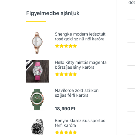
időt
Figyelmedbe ajánljuk
Shengke modern letisztult
rosé gold színű női karóra
Értékelés:
5.00
/ 5
Hello Kitty mintás magenta
bőrszíjas lány karóra
Értékelés:
5.00
/ 5
Naviforce zöld szilikon
szíjjas férfi karóra
18,990
Ft
Benyar klasszikus sportos
férfi karóra