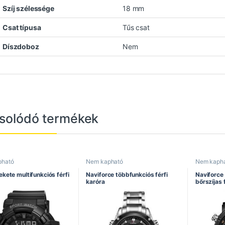
Szíj szélessége
18 mm
Csat típusa
Tűs csat
Díszdoboz
Nem
solódó termékek
pható
Nem kapható
Nem kaph
kete multifunkciós férfi
Naviforce többfunkciós férfi
Naviforce
karóra
bőrszíjas 