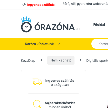
Ugrás a navigációhoz
Ugrás a tartalomhoz
Férfi, női, gyerekóra webáruhá
Ingyenes szállítás!
Főoldal
Keresés a
Karóra kínálatunk
Kezdőlap
Nem kapható
Digitális spor
Ingyenes szállítás
országosan
Saját raktárkészlet
minden órából