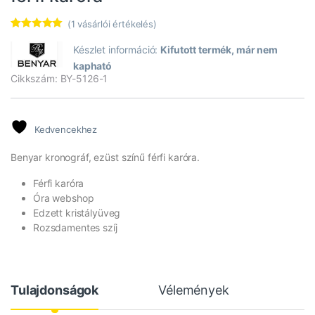
(
1
vásárlói értékelés)
Értékelés
1
5.00
az 5-
Készlet információ:
Kifutott termék, már nem
ből,
kapható
értékelés
alapján
Cikkszám: BY-5126-1
Kedvencekhez
Benyar kronográf, ezüst színű férfi karóra.
Férfi karóra
Óra webshop
Edzett kristályüveg
Rozsdamentes szíj
Tulajdonságok
Vélemények