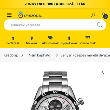
Ugrás a navigációhoz
Ugrás a tartalomhoz
Open
0
Keresés a következőre:
Férfi órák
Női órák
Akciós órák
Gyerek órák
Vízálló órák
Kezdőlap
Nem kapható
Benyar közepes méretű divatos 
🔍