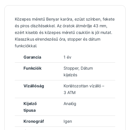
Közepes méretű Benyar karóra, ezüst színben, fekete
és piros díszítésekkel. Az óratok átmérője 43 mm,
ezért kisebb és közepes méretű csuklón is jól mutat.
Klasszikus elrendezésű óra, stopper és dátum
funkciókkal.
Garancia
1 év
Funkciók
Stopper, Dátum
kijelzés
Vízállóság
Korlátozottan vízálló –
3 ATM
Kijelző
Analóg
típusa
Kronográf
Igen