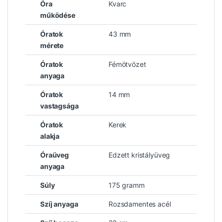
Óra
Kvarc
működése
Óratok
43 mm
mérete
Óratok
Fémötvözet
anyaga
Óratok
14 mm
vastagsága
Óratok
Kerek
alakja
Óraüveg
Edzett kristályüveg
anyaga
Súly
175 gramm
Szíj anyaga
Rozsdamentes acél