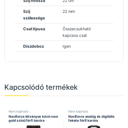
Szíj hossza
22 cm
Szíj
22 mm
szélessége
Csat típusa
Összecsukható
kapcsos csat
Díszdoboz
Igen
Kapcsolódó termékek
Nem kapható
Nem kapható
Naviforce látványos kávé rose
Naviforce analóg és digitális
gold színű férfi karóra
fekete férfi karóra