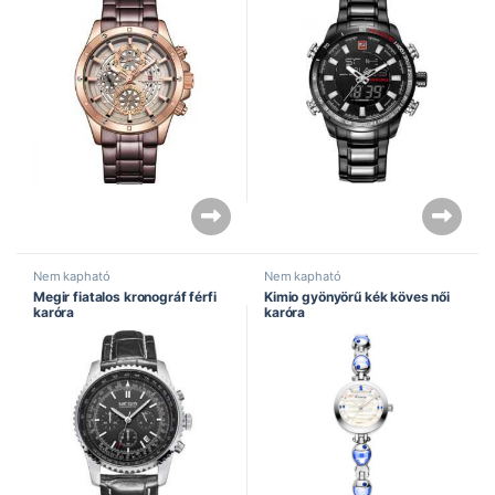
Nem kapható
Nem kapható
Megir fiatalos kronográf férfi
Kimio gyönyörű kék köves női
karóra
karóra