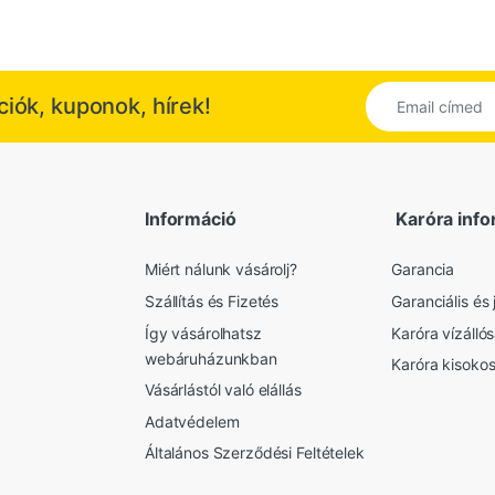
kciók, kuponok, hírek!
Információ
Karóra info
Miért nálunk vásárolj?
Garancia
Szállítás és Fizetés
Garanciális és j
Így vásárolhatsz
Karóra vízálló
webáruházunkban
Karóra kisoko
Vásárlástól való elállás
Adatvédelem
Általános Szerződési Feltételek