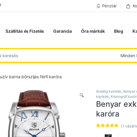
z
Pénztár
Ko
Szállítás és Fizetés
Garancia
Óra márkák
Blog
K
 következőre:
zív barna bőrszíjas férfi karóra
Analóg karórák
,
Benyar 
🔍
karórák
,
Kronográf karó
Benyar exkl
karóra
(
1
vásárl
Értékelés
1
5.00
az 5-