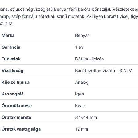
gáns, stílusos négyszögletű Benyar férfi karóra bőr szíjjal. Részletek
mlap, szép formájú sötétkék színű mutatók. Aki ilyen karórát visel, figy
z is rá.
Márka
Benyar
Garancia
1 év
Funkciók
Dátum kijelzés
Vízállóság
Korlátozottan vízálló – 3 ATM
Kijelző típusa
Analóg
Kronográf
Igen
Óra működése
Kvarc
Óratok mérete
37×44 mm
Óratok vastagsága
12 mm