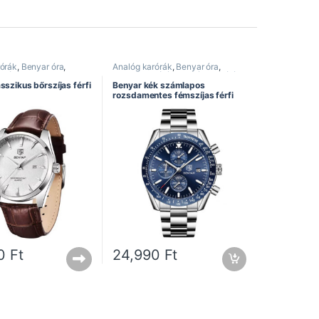
rórák
,
Benyar óra
,
Analóg karórák
,
Benyar óra
,
karórák
,
Divatos
Divatos karórák
,
Elegáns karórák
,
legáns karórák
,
Férfi
Férfi karórák
,
Kronográf karórák
,
sszikus bőrszíjas férfi
Benyar kék számlapos
egújabb karórák
Rozsdamentes szíj
rozsdamentes fémszíjas férfi
karóra
90
Ft
24,990
Ft