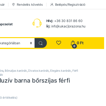
sár
Rendelés követés
Belépés/Regisztráció
Hívj:
+36 30 831 86 60
apcsolat
Írj:
info[kukac]orazona.hu
0
Ft
0
óra
,
Bőrszíjas karórák
,
Divatos karórák
,
Elegáns karórák
,
Férfi
rák
uzív barna bőrszíjas férfi
ói értékelés)