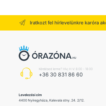
Iratkozt fel hírlevelünkre karóra a
Kérdésed lenne? Hívj H-V: 8:00 - 18:00
+36 30 831 86 60
Levelezési cím
4400 Nyíregyháza, Kalevala stny. 24. 2/12.