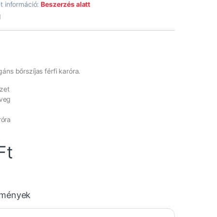
t információ:
Beszerzés alatt
1
áns bőrszíjas férfi karóra.
zet
üveg
róra
Ft
emények