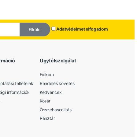
Adatvédelmet elfogadom
Elküld
rmáció
Ügyfélszolgálat
Fiókom
ótállási feltételek
Rendelés követés
sági információk
Kedvencek
s
Kosár
Összehasonlítás
Pénztár