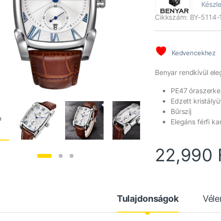
Készle
ből,
értékelés
Cikkszám: BY-5114-
alapján
Kedvencekhez
Benyar rendkívül eleg
PE47 óraszerke
Edzett kristály
Bűrszíj
Elegáns férfi ka
22,990
Tulajdonságok
Vél