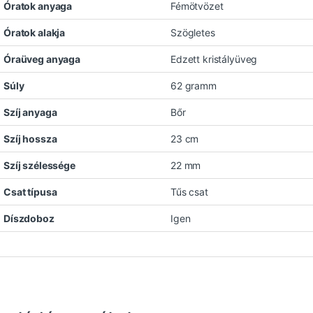
Óratok anyaga
Fémötvözet
Óratok alakja
Szögletes
Óraüveg anyaga
Edzett kristályüveg
Súly
62 gramm
Szíj anyaga
Bőr
Szíj hossza
23 cm
Szíj szélessége
22 mm
Csat típusa
Tűs csat
Díszdoboz
Igen