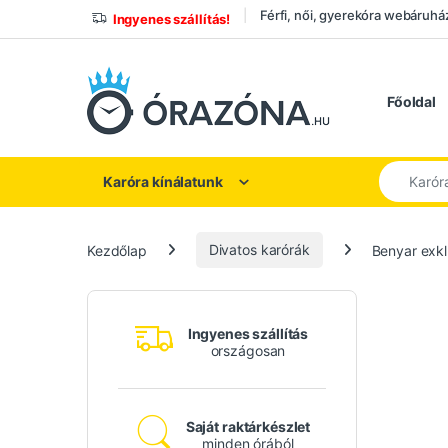
Ugrás a navigációhoz
Ugrás a tartalomhoz
Férfi, női, gyerekóra webáruhá
Ingyenes szállítás!
Főoldal
Keresés a
Karóra kínálatunk
Kezdőlap
Divatos karórák
Benyar exklu
Ingyenes szállítás
országosan
Saját raktárkészlet
minden órából