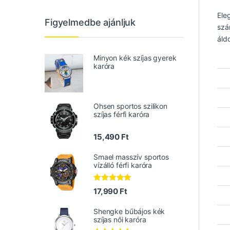
Ele
Figyelmedbe ajánljuk
szá
áldo
Minyon kék szíjas gyerek
karóra
Ohsen sportos szilikon
szíjas férfi karóra
15,490
Ft
Smael masszív sportos
vízálló férfi karóra
Értékelés:
17,990
Ft
5.00
/ 5
Shengke bűbájos kék
szíjas női karóra