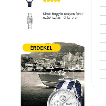
Értékelés:
5.00
/ 5
Kimio hegyikristályos fehér
ezüst szíjas női karóra