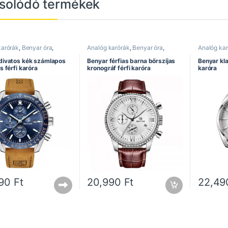
solódó termékek
karórák
,
Benyar óra
,
Analóg karórák
,
Benyar óra
,
Analóg ka
s karórák
,
Elegáns
Bőrszíjas karórák
,
Divatos
Bőrszíjas 
,
Férfi karórák
,
Kronográf
karórák
,
Elegáns karórák
,
Férfi
karórák
,
E
divatos kék számlapos
Benyar férfias barna bőrszíjas
Benyar kla
karórák
,
Kronográf karórák
karórák
,
L
s férfi karóra
kronográf férfi karóra
karóra
490
Ft
20,990
Ft
22,4