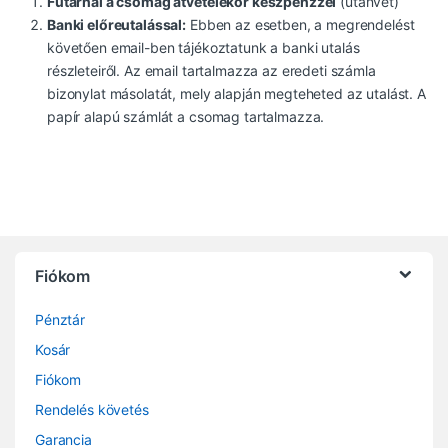
Futárnál a csomag átvételekor készpénzzel
(utánvét)
Banki előreutalással:
Ebben az esetben, a megrendelést
követően email-ben tájékoztatunk a banki utalás
részleteiről. Az email tartalmazza az eredeti számla
bizonylat másolatát, mely alapján megteheted az utalást. A
papír alapú számlát a csomag tartalmazza.
Fiókom
Pénztár
Kosár
Fiókom
Rendelés követés
Garancia