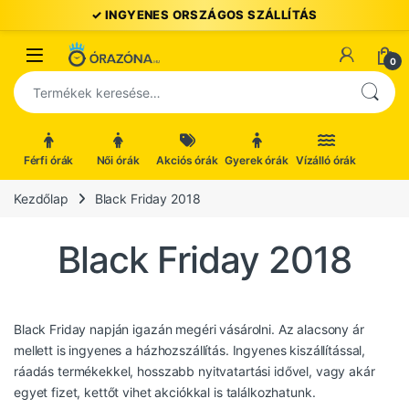
Ugrás a navigációhoz
Ugrás a tartalomhoz
Open
0
Keresés a következőre:
Férfi órák
Női órák
Akciós órák
Gyerek órák
Vízálló órák
Kezdőlap
Black Friday 2018
Black Friday 2018
Black Friday napján igazán megéri vásárolni. Az alacsony ár
mellett is ingyenes a házhozszállítás. Ingyenes kiszállítással,
ráadás termékekkel, hosszabb nyitvatartási idővel, vagy akár
egyet fizet, kettőt vihet akciókkal is találkozhatunk.