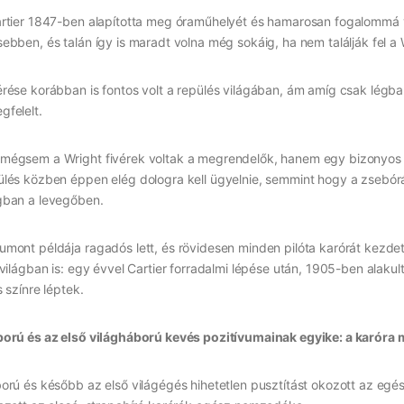
rtier 1847-ben alapította meg óraműhelyét és hamarosan fogalommá vá
ebben, és talán így is maradt volna még sokáig, ha nem találják fel a
rése korábban is fontos volt a repülés világában, ám amíg csak légbal
felelt.
égsem a Wright fivérek voltak a megrendelők, hanem egy bizonyos Alb
lés közben éppen elég dologra kell ügyelnie, semmint hogy a zsebóráj
gban a levegőben.
mont példája ragadós lett, és rövidesen minden pilóta karórát kezdett
 világban is: egy évvel Cartier forradalmi lépése után, 1905-ben ala
s színre léptek.
ború és az első világháború kevés pozitívumainak egyike: a karóra 
orú és később az első világégés hihetetlen pusztítást okozott az egés