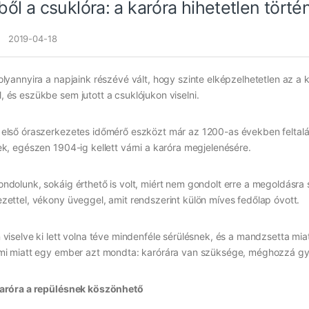
ől a csuklóra: a karóra hihetetlen törté
2019-04-18
olyannyira a napjaink részévé vált, hogy szinte elképzelhetetlen az 
 és eszükbe sem jutott a csuklójukon viselni.
 első óraszerkezetes időmérő eszközt már az 1200-as években feltal
ek, egészen 1904-ig kellett várni a karóra megjelenésére.
ndolunk, sokáig érthető is volt, miért nem gondolt erre a megoldásra 
zettel, vékony üveggel, amit rendszerint külön míves fedőlap óvott.
 viselve ki lett volna téve mindenféle sérülésnek, és a mandzsetta mia
ami miatt egy ember azt mondta: karórára van szüksége, méghozzá gy
karóra a repülésnek köszönhető