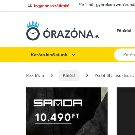
Ugrás a navigációhoz
Ugrás a tartalomhoz
Férfi, női, gyerekóra webáruhá
Ingyenes szállítás!
Főoldal
Keresés a
Karóra kínálatunk
Kezdőlap
Karóra
Zsebből a csuklóra: a