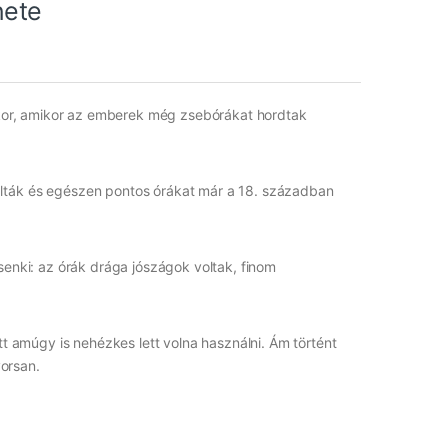
nete
a kor, amikor az emberek még zsebórákat hordtak
álták és egészen pontos órákat már a 18. században
senki: az órák drága jószágok voltak, finom
tt amúgy is nehézkes lett volna használni. Ám történt
orsan.