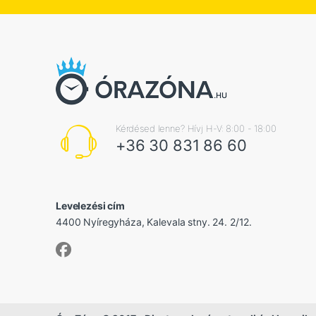
Kérdésed lenne? Hívj H-V: 8:00 - 18:00
+36 30 831 86 60
Levelezési cím
4400 Nyíregyháza, Kalevala stny. 24. 2/12.