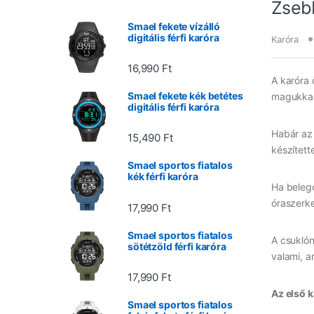
Zsebb
Smael fekete vízálló
digitális férfi karóra
Karóra
16,990
Ft
A karóra 
Smael fekete kék betétes
magukkal,
digitális férfi karóra
Habár az
15,490
Ft
készített
Smael sportos fiatalos
kék férfi karóra
Ha belego
óraszerke
17,990
Ft
Smael sportos fiatalos
A csuklón
sötétzöld férfi karóra
valami, 
17,990
Ft
Az első 
Smael sportos fiatalos