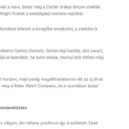
lt a neve. Ekkor még a Cartier órákat láncon viselték
 Wright fivérek a belsőégésű motoros repülést.
lonokkal lehetett a levegőbe emelkedni, a zsebóra is
erto Santos-Dumont, Cartier régi barátja, akit zavart,
ával babráljon, ha tudni akarja, mennyi időt tölthet még
 hordani, majd pedig megállíthatatlanná vált az új divat
kult meg a Rolex Watch Company, és a nyomában ázsiai
mindenkié lesz
z világon, ám néhány pozitívum így is született. Ezek