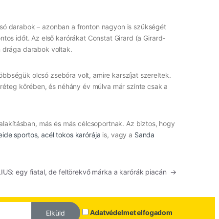
lcsó darabok – azonban a fronton nagyon is szükségét
ntos időt. Az első karórákat Constat Girard (a Girard-
n drága darabok voltak.
öbbségük olcsó zsebóra volt, amire karszíjat szereltek.
réteg körében, és néhány év múlva már szinte csak a
alakításban, más és más célcsoportnak. Az biztos, hogy
ide sportos, acél tokos karórája
is, vagy a
Sanda
IUS: egy fiatal, de feltörekvő márka a karórák piacán
→
Adatvédelmet elfogadom
Elküld