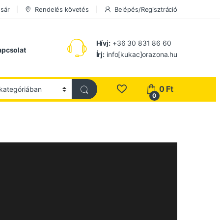
sár
Rendelés követés
Belépés/Regisztráció
Hívj:
+36 30 831 86 60
apcsolat
Írj:
info[kukac]orazona.hu
0
Ft
0