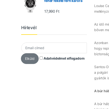
fehér fekete férfi karóra
Louise Ca
17,990
Ft
mellényzs
Az idő mé
Hírlevél
bőven meg
Azonban m
hogy repü
biztonsá
Adatvédelmet elfogadom
Elküld
Santos-Du
a polgári
gyártók i
A búr há
A búr háb