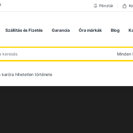
z
Pénztár
Ko
Szállítás és Fizetés
Garancia
Óra márkák
Blog
K
 következőre:
 karóra hihetetlen története