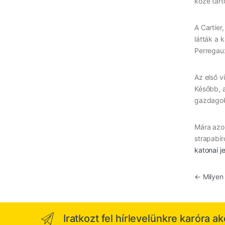
közé tart
A Cartier
látták a 
Perregaux
Az első v
Később, a
gazdagok
Mára azon
strapabír
katonai j
Beje
←
Milyen 
Iratkozt fel hírlevelünkre karóra a