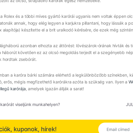
ozott az olcsó, strapabíró karórák egész nemzedéke.
, a Rolex és a többi míves gyártó karórái ugyanis nem voltak éppen o
katonák annak, hogy elég legyen a karjukra pillantani, hogy lássák a po
 alapítója) készítette el a brit uralkodó kérésére, de ezek még szinté
ilágháború azonban elhozta az áttörést: lövészárok-órának hívták és t
 háborút követően ez az olcsó megoldás terjedt el a szegényebb nép
 hordtak zsebórát.
ban a karóra bárki számára elérhető a legkülönbözőbb színekben, ki
ó, erős, mégis megfizethető karórákra azóta is szükség van. Ilyen a
We
ellegű karórája
, amelyek igazán állják a sarat!
gyzés navigáció
karórát viseljünk munkahelyen?
JUL
kciók, kuponok, hírek!